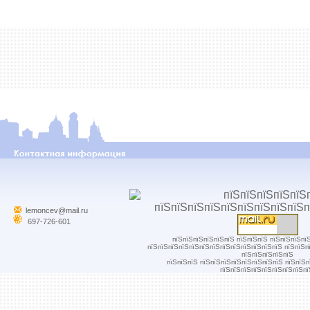
lemoncev@mail.ru
697-726-601
пїЅпїЅпїЅпїЅпїЅпїЅ пїЅпїЅпїЅ пїЅпїЅпїЅпї
пїЅпїЅпїЅпїЅпїЅпїЅпїЅпїЅпїЅпїЅпїЅпїЅпїЅ пїЅпїЅп
пїЅпїЅпїЅпїЅпїЅ
пїЅпїЅпїЅ пїЅпїЅпїЅпїЅпїЅпїЅпїЅпїЅ пїЅпїЅ
пїЅпїЅпїЅпїЅпїЅпїЅпїЅпїЅпї