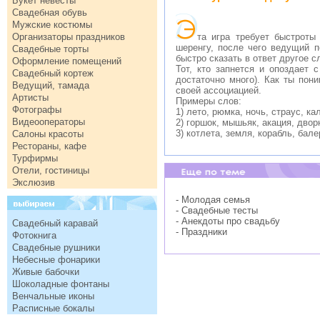
Букет невесты
Свадебная обувь
Мужские костюмы
Организаторы праздников
та игра требует быстроты
шеренгу, после чего ведущий п
Свадебные торты
быстро сказать в ответ другое с
Оформление помещений
Тот, кто запнется и опоздает 
Свадебный кортеж
достаточно много). Как ты пони
Ведущий, тамада
своей ассоциацией.
Артисты
Примеры слов:
Фотографы
1) лето, рюмка, ночь, страус, кал
Видеооператоры
2) горшок, мышьяк, акация, двор
3) котлета, земля, корабль, бале
Салоны красоты
Рестораны, кафе
Турфирмы
Отели, гостиницы
Экслюзив
- Молодая семья
- Свадебные тесты
- Анекдоты про свадьбу
Свадебный каравай
- Праздники
Фотокнига
Свадебные рушники
Небесные фонарики
Живые бабочки
Шоколадные фонтаны
Венчальные иконы
Расписные бокалы