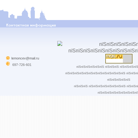
lemoncev@mail.ru
697-726-601
пїЅпїЅпїЅпїЅпїЅпїЅ пїЅпїЅпїЅ пїЅпїЅпїЅпї
пїЅпїЅпїЅпїЅпїЅпїЅпїЅпїЅпїЅпїЅпїЅпїЅпїЅ пїЅпїЅп
пїЅпїЅпїЅпїЅпїЅ
пїЅпїЅпїЅ пїЅпїЅпїЅпїЅпїЅпїЅпїЅпїЅ пїЅпїЅп
пїЅпїЅпїЅпїЅпїЅпїЅпїЅпїЅпї