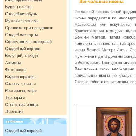
Венчальные иконы
Букет невесты
По давней православной традиц
Свадебная обувь
иконы передаются по наследст
Мужские костюмы
мастерской или покупаются 
Организаторы праздников
бракосочетания молодых подво
Свадебные торты
Божией Матери, затем новоб
Оформление помещений
поцеловать напрестольный крес
Свадебный кортеж
икона Божией Матери.Иконы Спа
Ведущий, тамада
муж, жена и дети должны соверш
Артисты
и благодарить Господа за милос
Венчальные иконы необходимо 
Фотографы
венчальные иконы не кладут. 
Видеооператоры
Старые, обветшавшие иконы, есл
Салоны красоты
Рестораны, кафе
Турфирмы
Отели, гостиницы
Экслюзив
Свадебный каравай