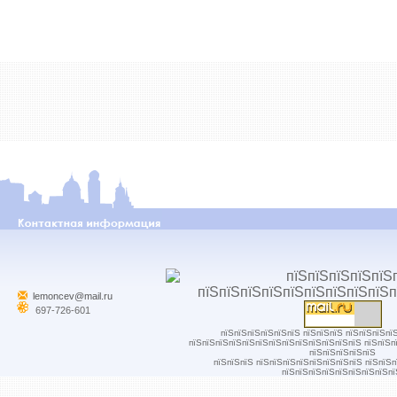
lemoncev@mail.ru
697-726-601
пїЅпїЅпїЅпїЅпїЅпїЅ пїЅпїЅпїЅ пїЅпїЅпїЅпї
пїЅпїЅпїЅпїЅпїЅпїЅпїЅпїЅпїЅпїЅпїЅпїЅпїЅ пїЅпїЅп
пїЅпїЅпїЅпїЅпїЅ
пїЅпїЅпїЅ пїЅпїЅпїЅпїЅпїЅпїЅпїЅпїЅ пїЅпїЅ
пїЅпїЅпїЅпїЅпїЅпїЅпїЅпїЅпї