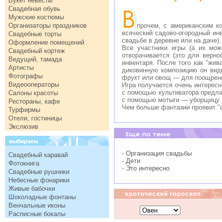
Букет невесты
Свадебная обувь
Мужские костюмы
Организаторы праздников
прочем, с американским к
всяческий садово-огородный инв
Свадебные торты
свадьбе в деревне или на даче).
Оформление помещений
Все участники игры (а их мож
Свадебный кортеж
отворачивается (это для верно
Ведущий, тамада
инвентаря. После того как "жив
Артисты
диковинную композицию он види
Фотографы
фрукт или овощ — для поощрен
Видеооператоры
Игра получается очень интересн
с помощью культиватора предлаг
Салоны красоты
с помощью мотыги — уборщицу.
Рестораны, кафе
Чем больше фантазии проявит "с
Турфирмы
Отели, гостиницы
Экслюзив
- Организация свадьбы
Свадебный каравай
- Дети
Фотокнига
- Это интересно
Свадебные рушники
Небесные фонарики
Живые бабочки
Шоколадные фонтаны
Венчальные иконы
Расписные бокалы