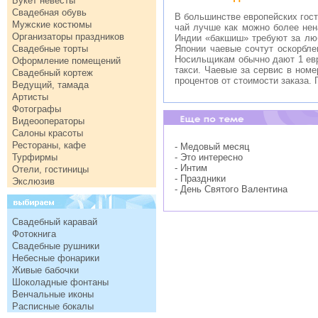
Букет невесты
Свадебная обувь
В большинстве европейских гост
Мужские костюмы
чай лучше как можно более нен
Организаторы праздников
Индии «бакшиш» требуют за люб
Свадебные торты
Японии чаевые сочтут оскорбле
Носильщикам обычно дают 1 евро
Оформление помещений
такси. Чаевые за сервис в ном
Свадебный кортеж
процентов от стоимости заказа.
Ведущий, тамада
Артисты
Фотографы
Видеооператоры
Салоны красоты
Рестораны, кафе
- Медовый месяц
Турфирмы
- Это интересно
- Интим
Отели, гостиницы
- Праздники
Экслюзив
- День Святого Валентина
Свадебный каравай
Фотокнига
Свадебные рушники
Небесные фонарики
Живые бабочки
Шоколадные фонтаны
Венчальные иконы
Расписные бокалы