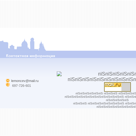
lemoncev@mail.ru
697-726-601
пїЅпїЅпїЅпїЅпїЅпїЅ пїЅпїЅпїЅ пїЅпїЅпїЅпї
пїЅпїЅпїЅпїЅпїЅпїЅпїЅпїЅпїЅпїЅпїЅпїЅпїЅ пїЅпїЅп
пїЅпїЅпїЅпїЅпїЅ
пїЅпїЅпїЅ пїЅпїЅпїЅпїЅпїЅпїЅпїЅпїЅ пїЅпїЅ
пїЅпїЅпїЅпїЅпїЅпїЅпїЅпїЅпї