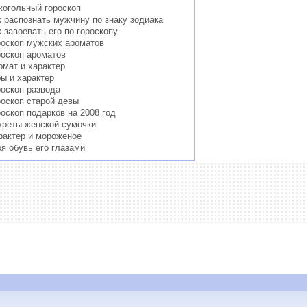
когольный гороскоп
к распознать мужчину по знаку зодиака
к завоевать его по гороскопу
роскоп мужских ароматов
роскоп ароматов
омат и характер
бы и характер
роскоп развода
роскоп старой девы
роскоп подарков на 2008 год
креты женской сумочки
рактер и мороженое
оя обувь его глазами