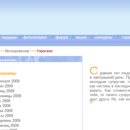
>>
Молодоженам
>>>
Гороскоп
давних лет людя
роскопы
в завтрашний день. 
роскоп 2009
молодым супругам, г
как «истину в последн
ен 2009
верить. Как сложитс
лец 2009
тебя, от твоего супр
изнецы 2009
друг друга. Но, как и
к 2009
в 2009
ва 2009
сы 2009
орпион 2009
релец 2009