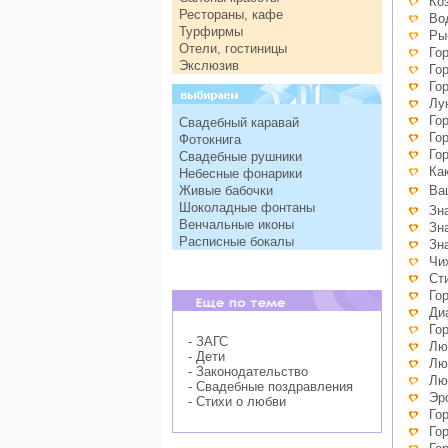
Ко
Рестораны, кафе
Во
Турфирмы
Ры
Отели, гостиницы
Го
Экслюзив
Го
Го
Лу
Го
Свадебный каравай
Го
Фотокнига
Го
Свадебные рушники
Ка
Небесные фонарики
Живые бабочки
Ва
Шоколадные фонтаны
Зн
Венчальные иконы
Зн
Расписные бокалы
Зн
Чи
Ст
Го
Ди
Го
- ЗАГС
Лю
- Дети
Лю
- Законодательство
Лю
- Свадебные поздравления
Эр
- Стихи о любви
Го
Го