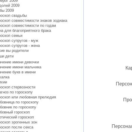
зерог 2009
долей 2009
бы 2009
роскоп свадьбы
роскоп совместимости знаков зодиака
роскоп совместимости по годам
на для благоприятного брака
роскоп семьи
роскоп супругов - муж
роскоп супругов - жена
кие вы родители
ши дети
ачение имени девочки
ачение имени мальчика
Ка
ачение букв в имени
халка
ихии
Персон
роскоп стервозности
агноз по гороскопу
роскоп или любовная прелюдия
Про
бовница по гороскопу
бовник по гороскопу
бовный гороскоп
отический гороскоп
роскоп эрогенных зон
Персонал
роскоп после секса