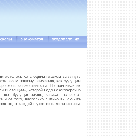
м хотелось хоть одним глазком заглянуть
Предлагаем вашему вниманию, как будущим
ороскопы совместимости. Не принимай их
ей инстанции», которой надо безоговорочно
я твоя будущая жизнь, зависит только от
уга и от того, насколько сильно вы любите
звестно, в каждой шутке есть доля истины.