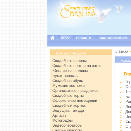
Главная
>
Свадебные салоны
Свадебные платья на заказ
Ювелирные салоны
Го
Букет невесты
Свадебная обувь
Го
Мужские костюмы
Ов
Организаторы праздников
Те
Свадебные торты
Бл
Оформление помещений
Ра
Свадебный кортеж
Ле
Ведущий, тамада
Де
Артисты
Ве
Фотографы
Ск
Видеооператоры
Ст
Салоны красоты