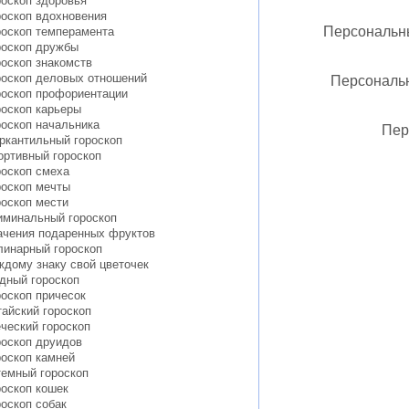
роскоп здоровья
роскоп вдохновения
Персональны
роскоп темперамента
роскоп дружбы
роскоп знакомств
роскоп деловых отношений
Персональ
роскоп профориентации
роскоп карьеры
роскоп начальника
Пер
ркантильный гороскоп
ортивный гороскоп
роскоп смеха
роскоп мечты
роскоп мести
иминальный гороскоп
ачения подаренных фруктов
линарный гороскоп
ждому знаку свой цветочек
дный гороскоп
роскоп причесок
тайский гороскоп
еческий гороскоп
роскоп друидов
роскоп камней
темный гороскоп
роскоп кошек
роскоп собак