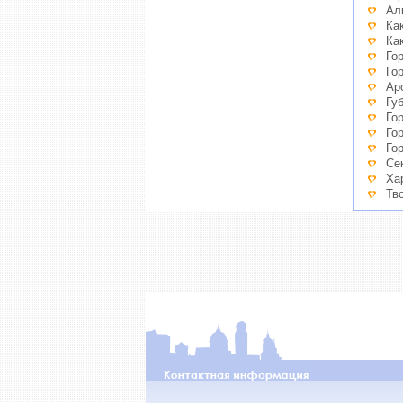
Ал
Ка
Ка
Го
Го
Ар
Гу
Го
Го
Го
Се
Ха
Тв