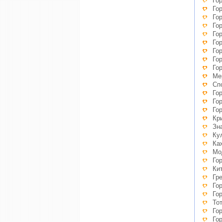
Го
Го
Го
Го
Го
Го
Го
Го
Го
Ме
Сп
Го
Го
Го
Кр
Зн
Ку
Ка
Мо
Го
Ки
Гр
Го
Го
То
Го
Го