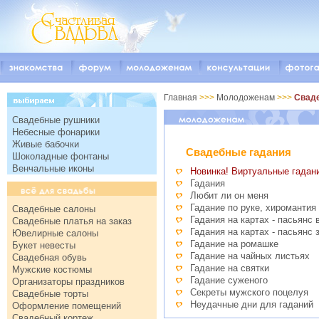
Главная
>>>
Молодоженам
>>>
Свад
Свадебные рушники
Небесные фонарики
Живые бабочки
Свадебные гадания
Шоколадные фонтаны
Венчальные иконы
Новинка! Виртуальные гадан
Гадания
Любит ли он меня
Гадание по руке, хиромантия
Свадебные салоны
Гадания на картах - пасьянс
Свадебные платья на заказ
Гадания на картах - пасьянс 
Ювелирные салоны
Гадание на ромашке
Букет невесты
Гадание на чайных листьях
Свадебная обувь
Гадание на святки
Мужские костюмы
Гадание суженого
Организаторы праздников
Секреты мужского поцелуя
Свадебные торты
Неудачные дни для гаданий
Оформление помещений
Свадебный кортеж