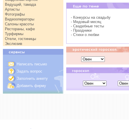
Ведущий, тамада
Артисты
Фотографы
- Конкурсы на свадьбу
Видеооператоры
- Медовый месяц
Салоны красоты
- Свадебные тесты
Рестораны, кафе
- Праздники
Турфирмы
- Стихи о любви
Отели, гостиницы
Экслюзив
Написать письмо
Задать вопрос
Заполнить анкету
Добавить фирму