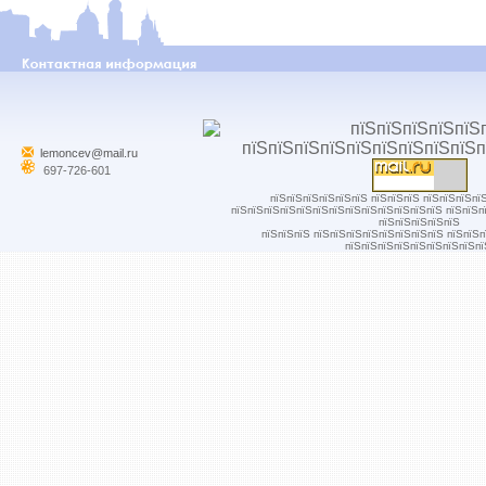
lemoncev@mail.ru
697-726-601
пїЅпїЅпїЅпїЅпїЅпїЅ пїЅпїЅпїЅ пїЅпїЅпїЅпї
пїЅпїЅпїЅпїЅпїЅпїЅпїЅпїЅпїЅпїЅпїЅпїЅпїЅ пїЅпїЅп
пїЅпїЅпїЅпїЅпїЅ
пїЅпїЅпїЅ пїЅпїЅпїЅпїЅпїЅпїЅпїЅпїЅ пїЅпїЅ
пїЅпїЅпїЅпїЅпїЅпїЅпїЅпїЅпї