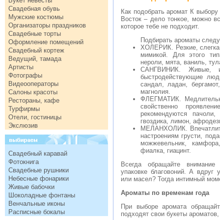
Букет невесты
Свадебная обувь
Как подобрать аромат К выбору
Мужские костюмы
Восток – дело тонкое, можно вс
Организаторы праздников
которое тебе не подходит.
Свадебные торты
Подбирать ароматы след
Оформление помещений
ХОЛЕРИК. Резкие, слегка
Свадебный кортеж
мимикой. Для этого тип
Ведущий, тамада
нероли, мята, ваниль, тул
Артисты
САНГВИНИК. Живые, и
Фотографы
быстродействующие люд
Видеооператоры
сандал, ладан, бергамот
магнолия.
Салоны красоты
ФЛЕГМАТИК. Медлительн
Рестораны, кафе
свойственно проявлен
Турфирмы
рекомендуются пачоли, 
Отели, гостиницы
гвоздика, лимон, афродез
Экслюзив
МЕЛАНХОЛИК. Впечатлите
настроениям грусти, пода
можжевельник, камфора,
фиалка, гиацинт.
Свадебный каравай
Фотокнига
Всегда обращайте внимание 
Свадебные рушники
упаковке благовоний. А вдруг 
Небесные фонарики
или масел? Тогда интимный мом
Живые бабочки
Ароматы по временам года
Шоколадные фонтаны
Венчальные иконы
При выборе аромата обращайт
Расписные бокалы
подходят свои букеты ароматов,