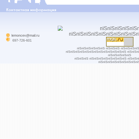
lemoncev@mail.ru
697-726-601
пїЅпїЅпїЅпїЅпїЅпїЅ пїЅпїЅпїЅ пїЅпїЅпїЅпї
пїЅпїЅпїЅпїЅпїЅпїЅпїЅпїЅпїЅпїЅпїЅпїЅпїЅ пїЅпїЅп
пїЅпїЅпїЅпїЅпїЅ
пїЅпїЅпїЅ пїЅпїЅпїЅпїЅпїЅпїЅпїЅпїЅ пїЅпїЅп
пїЅпїЅпїЅпїЅпїЅпїЅпїЅпїЅпї