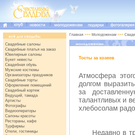
Главная
>>>
Молодоженам
>>>
Сваде
Свадебные салоны
Свадебные платья на заказ
Ювелирные салоны
Тосты за хозяев
Букет невесты
Свадебная обувь
Мужские костюмы
Атмосфера этог
Организаторы праздников
Свадебные торты
долгом выразить
Оформление помещений
Свадебный кортеж
за доставленн
Ведущий, тамада
талантливых и в
Артисты
Фотографы
хлебосолам радов
Видеооператоры
Салоны красоты
Рестораны, кафе
Турфирмы
Недавно в трол
Отели, гостиницы