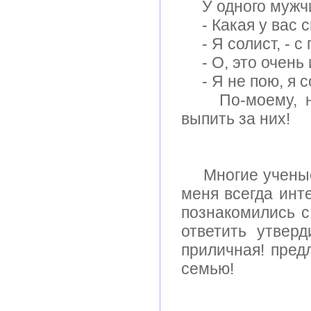
У одного мужчи
- Какая у вас с
- Я солист, - с 
- О, это очень и
- Я не пою, я со
По-моему, наш
выпить за них!
Многие ученые з
меня всегда инт
познакомились с
ответить утвер
приличная! предл
семью!