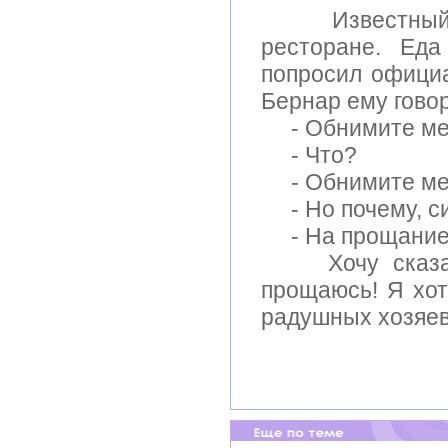
Известный юм
ресторане. Еда
попросил офици
Бернар ему говор
- Обнимите ме
- Что?
- Обнимите меня
- Hо почему, с
- Hа прощание -
Хочу сказать 
прощаюсь! Я хот
радушных хозяев