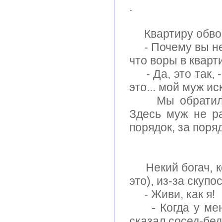
.
Квартиру обворо
- Почему вы не 
что воры в кварт
- Да, это так, -
это... мой муж и
Мы обратили в
Здесь муж не ра
порядок, за поря
Некий богач, ко
это), из-за скупо
- Живи, как я!
- Когда у меня 
сказал сосед-бедн