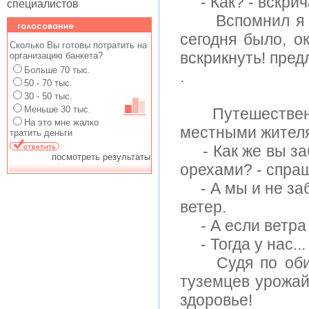
- Как? - вскрича
Вспомнил я эту
сегодня было, о
Сколько Вы готовы потратить на
вскрикнуть! пред
организацию банкета?
Больше 70 тыс.
.
50 - 70 тыс.
30 - 50 тыс.
Меньше 30 тыс.
Путешественник
На это мне жалко
местными жител
тратить деньги
- Как же вы заб
посмотреть результаты
орехами? - спра
- А мы и не заби
ветеp.
- А если ветра
- Тогда у нас...
Судя по обилию
туземцев урожай
здоровье!