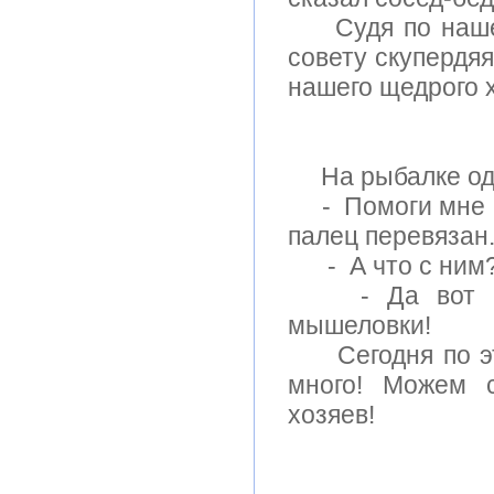
Судя по нашему
совету скупердяя
нашего щедрого х
На рыбалке один
- Помоги мне че
палец перевязан
- А что с ним
- Да вот пост
мышеловки!
Сегодня по этой
много! Можем с
хозяев!