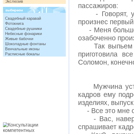
Экслюзив
пассажиров:
- Говорят, у 
Свадебный каравай
произнес первый.
Фотокнига
- Меня больше и
Свадебные рушники
Небесные фонарики
озабоченно прои
Живые бабочки
Шоколадные фонтаны
Так выпьем же 
Венчальные иконы
приготовила вс
Расписные бокалы
Соломон, конечно
Мужчина устраи
кадpов ему подр
изделиях, выпус
- Все это мне оч
- Вас, наверное
спрашивает кадр