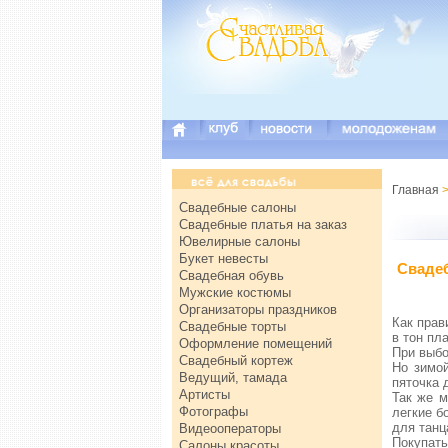
Главная
>
Свадебные салоны
Свадебные платья на заказ
Ювелирные салоны
Букет невесты
Свадеб
Свадебная обувь
Мужские костюмы
Организаторы праздников
Как прав
Свадебные торты
в тон пл
Оформление помещений
При выб
Свадебный кортеж
Но зимой
Ведущий, тамада
пяточка 
Артисты
Так же м
Фотографы
легкие б
для танц
Видеооператоры
Покупать
Салоны красоты