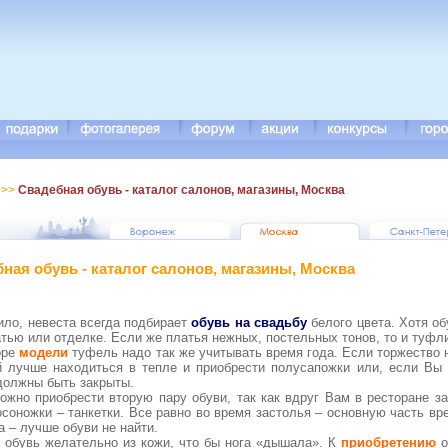
>>
Свадебная обувь - каталог салонов, магазины, Москва
ная обувь - каталог салонов, магазины, Москва
ило, невеста всегда подбирает
обувь на свадьбу
белого цвета. Хотя об
атью или отделке. Если же платья нежных, постельных тонов, то и туфл
оре
модели
туфель надо так же учитывать время года. Если торжество н
 лучше находиться в тепле и приобрести полусапожки или, если Вы 
должны быть закрыты.
ожно приобрести вторую пару обуви, так как вдруг Вам в ресторане з
осоножки – танкетки. Все равно во время застолья – основную часть вр
а – лучше обуви не найти.
 обувь желательно из кожи, что бы нога «дышала». К
приобретению
о