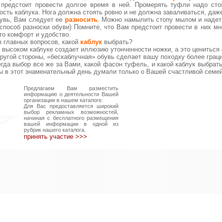
предстоит провести долгое время в ней. Промерять туфли надо стоя
ость каблука. Нога должна стоять ровно и не должна заваливаться, даж
увь, Вам следует ее
разносить
. Можно намылить стопу мылом и надеть
способ разноски обуви) Помните, что Вам предстоит провести в них м
это комфорт и удобство.
з главных вопросов, какой
каблук
выбрать?
 высоком каблуке создает иллюзию утонченности ножки, а это цениться
другой стороны, «бескаблучная» обувь сделает вашу походку более грац
егда выбор все же за Вами, какой фасон туфель, и какой каблук выбрат
ы в этот знаменательный день думали только о Вашей счастливой семей
Предлагаем Вам разместить
информацию о деятельности Вашей
организации в нашем каталоге.
Для Вас предоставляется широкий
выбор рекламных возможностей,
начиная с бесплатного размещения
вашей информации в одной из
рубрик нашего каталога.
принять участие >>>