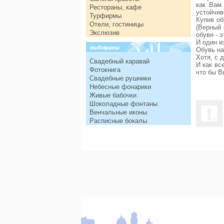
как Вам 
Рестораны, кафе
устойчив
Турфирмы
Купив об
Отели, гостиницы
(Верный 
Экслюзив
обуви - 
И один и
Обувь на
Хотя, с 
Свадебный каравай
И как вс
Фотокнига
что бы В
Свадебные рушники
Небесные фонарики
Живые бабочки
Шоколадные фонтаны
Венчальные иконы
Расписные бокалы