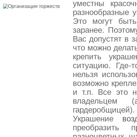
уместны красоч
разнообразные у
Это могут быт
заранее. Поэтом
Вас допустят в з
что можно делать
крепить украш
ситуацию. Где-т
нельзя использо
возможно креплен
и т.п. Все это 
владельцем 
гардеробщицей). 
Украшение
во
преобразить п
разноцветных ш