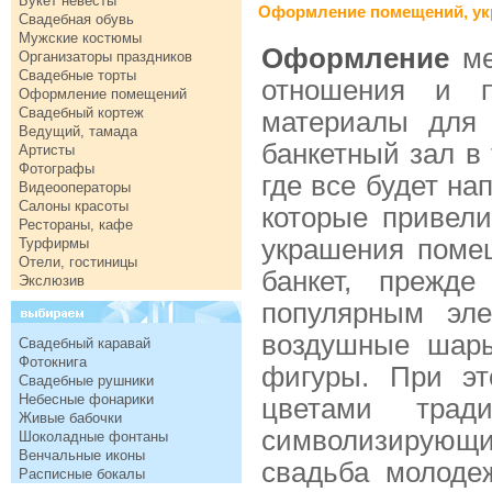
Букет невесты
Оформление помещений, укр
Свадебная обувь
Мужские костюмы
Оформление
ме
Организаторы праздников
Свадебные торты
отношения и п
Оформление помещений
Свадебный кортеж
материалы для 
Ведущий, тамада
банкетный зал в
Артисты
Фотографы
где все будет на
Видеооператоры
Салоны красоты
которые привели
Рестораны, кафе
украшения помещ
Турфирмы
Отели, гостиницы
банкет, прежд
Экслюзив
популярным эл
воздушные шар
Свадебный каравай
Фотокнига
фигуры. При эт
Свадебные рушники
Небесные фонарики
цветами трад
Живые бабочки
символизирующ
Шоколадные фонтаны
Венчальные иконы
свадьба молодеж
Расписные бокалы