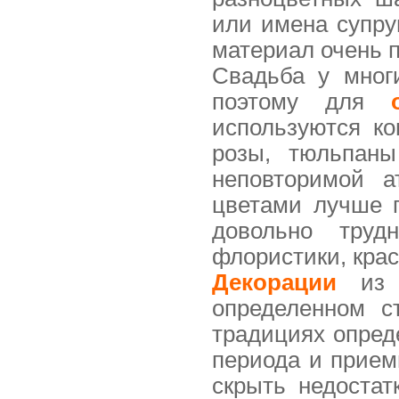
или имена супруг
материал очень 
Свадьба у мног
поэтому для
используются ко
розы, тюльпан
неповторимой 
цветами лучше п
довольно труд
флористики, кра
Декорации
из т
определенном с
традициях опред
периода и прием
скрыть недоста