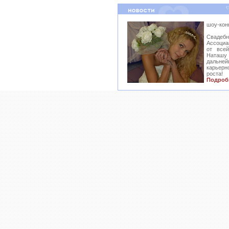
шоу-кон
Свадеб
Ассоциа
от все
Наташ
дальн
карьер
роста!
Подроб