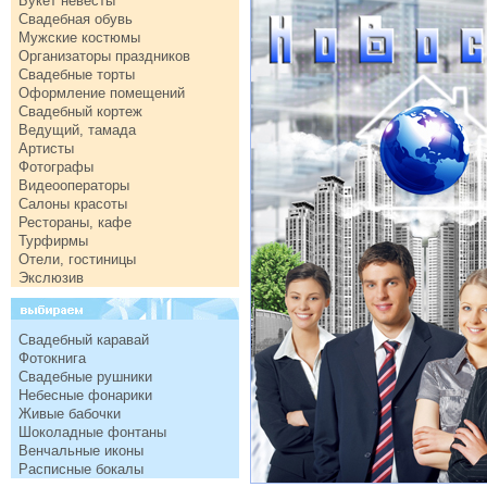
Букет невесты
Свадебная обувь
Мужские костюмы
Организаторы праздников
Свадебные торты
Оформление помещений
Свадебный кортеж
Ведущий, тамада
Артисты
Фотографы
Видеооператоры
Салоны красоты
Рестораны, кафе
Турфирмы
Отели, гостиницы
Экслюзив
Свадебный каравай
Фотокнига
Свадебные рушники
Небесные фонарики
Живые бабочки
Шоколадные фонтаны
Венчальные иконы
Расписные бокалы