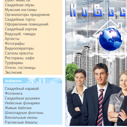
Букет невесты
Свадебная обувь
Мужские костюмы
Организаторы праздников
Свадебные торты
Оформление помещений
Свадебный кортеж
Ведущий, тамада
Артисты
Фотографы
Видеооператоры
Салоны красоты
Рестораны, кафе
Турфирмы
Отели, гостиницы
Экслюзив
Свадебный каравай
Фотокнига
Свадебные рушники
Небесные фонарики
Живые бабочки
Шоколадные фонтаны
Венчальные иконы
Расписные бокалы