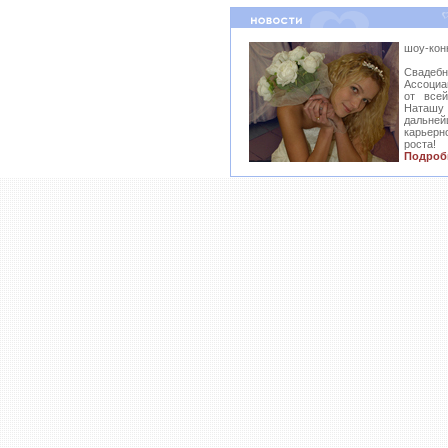
шоу-кон
Свадеб
Ассоциа
от все
Наташ
дальн
карьер
роста!
Подроб