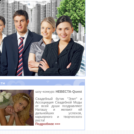
шоу-конкурс
НЕВЕСТА-Quest
Свадебный бутик "Элит" и
Ассоциация Свадебной Моды
от всей души поздравляют
Наташу и желают ей
дальнейших успехов,
карьерного и творческого
роста!
Подробнее >>>