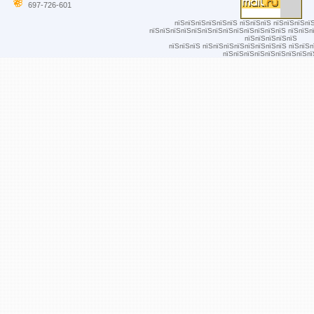
697-726-601
пїЅпїЅпїЅпїЅпїЅпїЅ пїЅпїЅпїЅ пїЅпїЅпїЅпї
пїЅпїЅпїЅпїЅпїЅпїЅпїЅпїЅпїЅпїЅпїЅпїЅпїЅ пїЅпїЅп
пїЅпїЅпїЅпїЅпїЅ
пїЅпїЅпїЅ пїЅпїЅпїЅпїЅпїЅпїЅпїЅпїЅ пїЅпїЅ
пїЅпїЅпїЅпїЅпїЅпїЅпїЅпїЅпї