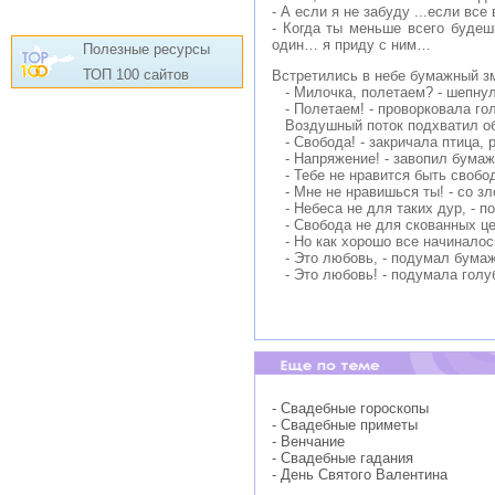
- А если я не забуду ...если все
- Когда ты меньше всего будешь
один… я приду с ним…
Полезные ресурсы
ТОП 100 сайтов
Встретились в небе бумажный зм
- Милочка, полетаем? - шепнул
- Полетаем! - проворковала гол
Воздушный поток подхватил обо
- Свобода! - закричала птица, 
- Напряжение! - завопил бумаж
- Тебе не нравится быть свобод
- Мне не нравишься ты! - со зл
- Небеса не для таких дур, - по
- Свобода не для скованных це
- Но как хорошо все начиналось
- Это любовь, - подумал бумаж
- Это любовь! - подумала голуб
- Свадебные гороскопы
- Свадебные приметы
- Венчание
- Свадебные гадания
- День Святого Валентина