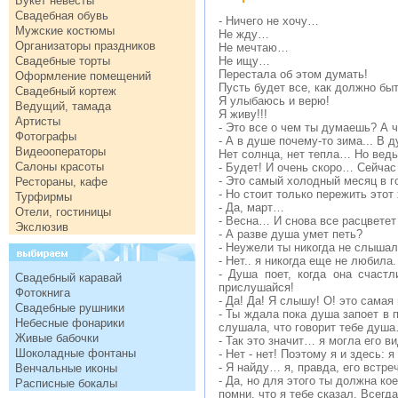
Букет невесты
Свадебная обувь
- Ничего не хочу…
Мужские костюмы
Не жду…
Организаторы праздников
Не мечтаю…
Свадебные торты
Не ищу…
Перестала об этом думать!
Оформление помещений
Пусть будет все, как должно быт
Свадебный кортеж
Я улыбаюсь и верю!
Ведущий, тамада
Я живу!!!
Артисты
- Это все о чем ты думаешь? А 
Фотографы
- А в душе почему-то зима... В 
Видеооператоры
Нет солнца, нет тепла… Но ведь
Салоны красоты
- Будет! И очень скоро… Сейчас
- Это самый холодный месяц в г
Рестораны, кафе
- Но стоит только пережить этот
Турфирмы
- Да, март…
Отели, гостиницы
- Весна… И снова все расцветет
Экслюзив
- А разве душа умет петь?
- Неужели ты никогда не слышал
- Нет.. я никогда еще не любила.
- Душа поет, когда она счаст
Свадебный каравай
прислушайся!
Фотокнига
- Да! Да! Я слышу! О! это сама
Свадебные рушники
- Ты ждала пока душа запоет в п
Небесные фонарики
слушала, что говорит тебе душ
Живые бабочки
- Так это значит… я могла его в
Шоколадные фонтаны
- Нет - нет! Поэтому я и здесь:
- Я найду… я, правда, его встре
Венчальные иконы
- Да, но для этого ты должна ко
Расписные бокалы
помни, что я тебе сказал. Всегд