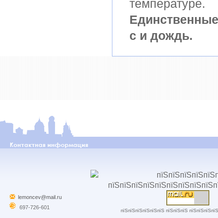
температуре.
Единственные 
с и дождь.
lemoncev@mail.ru
697-726-601
пїЅпїЅпїЅпїЅпїЅпїЅ пїЅпїЅпїЅ пїЅпїЅпїЅпї