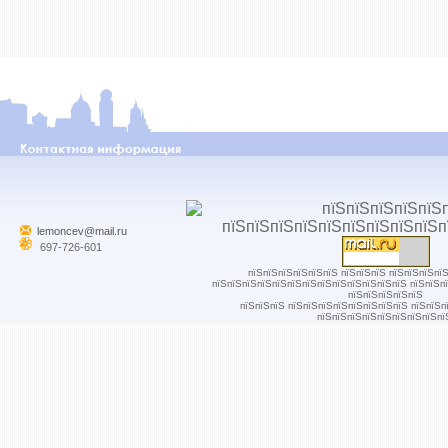
lemoncev@mail.ru
697-726-601
пїЅпїЅпїЅпїЅпїЅпїЅ пїЅпїЅпїЅ пїЅпїЅпїЅпї
пїЅпїЅпїЅпїЅпїЅпїЅпїЅпїЅпїЅпїЅпїЅпїЅпїЅ пїЅпїЅп
пїЅпїЅпїЅпїЅпїЅ
пїЅпїЅпїЅ пїЅпїЅпїЅпїЅпїЅпїЅпїЅпїЅ пїЅпїЅп
пїЅпїЅпїЅпїЅпїЅпїЅпїЅпїЅпї