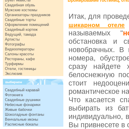
Бронирование гостиниц, оте
Букет невесты
Свадебная обувь
Мужские костюмы
Итак, для провед
Организаторы праздников
Свадебные торты
шикарном отеле
Оформление помещений
Свадебный кортеж
называемых "
н
Ведущий, тамада
Артисты
обстановка и с
Фотографы
новобрачных. В 
Видеооператоры
Салоны красоты
номера, обустро
Рестораны, кафе
Турфирмы
сразу найдете 
Отели, гостиницы
белоснежную пос
Экслюзив
стоит недооцен
романтическое н
Свадебный каравай
Фотокнига
Что касается сп
Свадебные рушники
Небесные фонарики
выбирать из ба
Живые бабочки
Шоколадные фонтаны
индивидуально, в
Венчальные иконы
Вы привнесете в 
Расписные бокалы