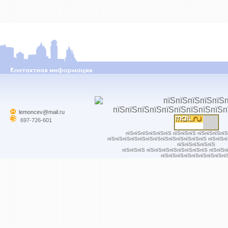
lemoncev@mail.ru
697-726-601
пїЅпїЅпїЅпїЅпїЅпїЅ пїЅпїЅпїЅ пїЅпїЅпїЅпї
пїЅпїЅпїЅпїЅпїЅпїЅпїЅпїЅпїЅпїЅпїЅпїЅпїЅ пїЅпїЅп
пїЅпїЅпїЅпїЅпїЅ
пїЅпїЅпїЅ пїЅпїЅпїЅпїЅпїЅпїЅпїЅпїЅ пїЅпїЅп
пїЅпїЅпїЅпїЅпїЅпїЅпїЅпїЅпї