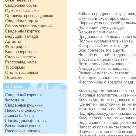
Букет невесты
Свадебная обувь
Мужские костюмы
Зайди в предрассветную тишь
Организаторы праздников
Окунись в океан прохлады,
Свадебные торты
Шорохи утра попробуй услышь
Оформление помещений
Лелеющий слух услады.
Свадебный кортеж
Вдохни в себя океан
Ведущий, тамада
Предрассветной воздушной гл
Положи кусочек его в карман,
Артисты
В вырванный лист тетради.
Фотографы
Всю прелесть его ощути,
Видеооператоры
На себе испытай его дуновень
Салоны красоты
Оторвись от земли и лети,
Рестораны, кафе
Лети, получай вдохновенье.
Турфирмы
А когда домой ты придешь,
Отели, гостиницы
Разверни листочек тетради.
Экслюзив
Там вдохновенья немного най
И вспомнишь о воздуха глади.
Хочу туда, где ласковое море,
Свадебный каравай
И солнце золотистое, и синий 
Хочу туда, где мы вдвоем с то
Фотокнига
Где нет ни расстояний, ни жиз
Свадебные рушники
Мечтаю я парить свободной пт
Небесные фонарики
Над предрассудками и мира су
Живые бабочки
Хочу с тобой в одном желании
Шоколадные фонтаны
Ведь знаю я, ты сердцем тольк
Венчальные иконы
Напрасно прячешь ты глаза, 
Расписные бокалы
И мучаешь меня своей игрой,