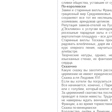
сливки общества, уставшие от су
По-королевски
Замки и старинные виллы Франци
грациозный мир Средневековья
сохраняют все тот же неспешны
хозяевами, арендовав целиком.
Репутация замков-отелей на Л
д'Эсклимон» к услугам молодо
роскошные парадные залы и ст
вертолетная площадка – все для
Старинные виллы Тосканы про
радовать влюбленных, даря им 
курс оперного пения, научить
алебастре.
Творческие натуры, однако, 
изысканных стенах, их фантазия
сердца.
Сказочно
Какую сказку вы захотите расс
церемонии не имеют юридическо
Сказка а-ля Людовик XVI
Если вы хотели бы погрузиться
Все начинается, конечно, с Пар
или с голубем, который влетит 
За церемонией сватовства после
проводят в покои невесты. Труд
не намерены ждать венчания. 
Франции, а во время торжестве
Сказка по-венециански
Колдовства любви в Венеции с