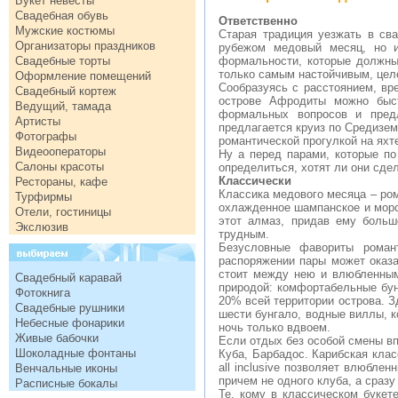
Букет невесты
Свадебная обувь
Ответственно
Мужские костюмы
Старая традиция уезжать в сва
Организаторы праздников
рубежом медовый месяц, но и
Свадебные торты
формальности, которые должны
только самым настойчивым, цел
Оформление помещений
Сообразуясь с расстоянием, вр
Свадебный кортеж
острове Афродиты можно быс
Ведущий, тамада
формальных вопросов и пред
Артисты
предлагается круиз по Средизем
Фотографы
романтической прогулкой на яхт
Видеооператоры
Ну а перед парами, которые по
Салоны красоты
определиться, хотят ли они сдел
Классически
Рестораны, кафе
Классика медового месяца – ром
Турфирмы
охлажденное шампанское и морск
Отели, гостиницы
этот алмаз, придав ему боль
Экслюзив
трудным.
Безусловные фавориты романт
распоряжении пары может оказа
стоит между нею и влюбленным
Свадебный каравай
природой: комфортабельные бун
Фотокнига
20% всей территории острова. З
Свадебные рушники
шести бунгало, водные виллы, к
Небесные фонарики
ночь только вдвоем.
Живые бабочки
Если отдых без особой смены вп
Шоколадные фонтаны
Куба, Барбадос. Карибская клас
all inclusive позволяет влюбле
Венчальные иконы
причем не одного клуба, а сраз
Расписные бокалы
Те, кому в классическом букет