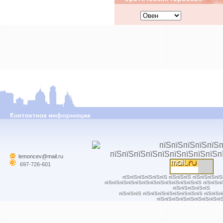
lemoncev@mail.ru
697-726-601
пїЅпїЅпїЅпїЅпїЅпїЅ пїЅпїЅпїЅ пїЅпїЅпїЅпї
пїЅпїЅпїЅпїЅпїЅпїЅпїЅпїЅпїЅпїЅпїЅпїЅпїЅ пїЅпїЅп
пїЅпїЅпїЅпїЅпїЅ
пїЅпїЅпїЅ пїЅпїЅпїЅпїЅпїЅпїЅпїЅпїЅ пїЅпїЅп
пїЅпїЅпїЅпїЅпїЅпїЅпїЅпїЅпї