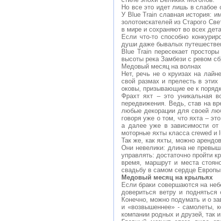
Но все это идет лишь в слабое 
У Blue Train славная история: 
золотоискателей из Старого Све
в мире и сохраняют во всех дет
Если что-то способно конкури
души даже бывалых путешествен
Blue Train пересекает простор
высоты река Замбези с ревом сб
Медовый месяц на волнах
Нет, речь не о круизах на лайн
свой размах и прелесть в этих
оковы, призывающие ее к порядк
Фрахт яхт – это уникальная в
передвижения. Ведь, став на вр
любые декорации для своей лю
говоря уже о том, что яхта – э
а далее уже в зависимости от
моторные яхты класса crewed и l
Так же, как яхты, можно арендо
Они невелики: длина не превыша
управлять: достаточно пройти к
время, маршрут и места стояно
свадьбу в самом сердце Европы
Медовый месяц на крыльях
Если браки совершаются на небе
довериться ветру и подняться
Конечно, можно подумать и о за
и «возвышеннее» - самолеты, к
компании родных и друзей, так 