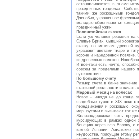
останавливаются в знаменито
праздничных гондолах. Собств
такими же роскошными гондол
Дзенобио, украшенное фресками
молодые обмениваются кольцам
праздничный ужин.
Полинезийская сказка
Если уж человек решился на с
Оливье Бриак, бывший хореогра
сказку по мотивам древней ку
украшают цветами тиаре и тату
короне и набедренной повязке.
из древесных волокон. Новобра
И все-таки есть нечто, способн
совсем за пределами нашего п
путешествие.
По большому счету
Размер счета в банке значение 
статичной реальности и начать 
Медовый месяц на колесах
Новое – иногда не до конца з
свадебные турне в XIX веке от
передвижения и роскошью, окр
маршрутами и вызывают тот же в
Железнодорожная сеть предос
курсирующих в рамках одной с
Венецию через всю Европу, а 
южной Испании. Азиатские по
неудобства, присущие этому рег
стиле эпохи Великих Моголов.