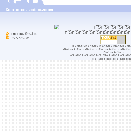
lemoncev@mail.ru
697-726-601
пїЅпїЅпїЅпїЅпїЅпїЅ пїЅпїЅпїЅ пїЅпїЅпїЅпї
пїЅпїЅпїЅпїЅпїЅпїЅпїЅпїЅпїЅпїЅпїЅпїЅпїЅ пїЅпїЅп
пїЅпїЅпїЅпїЅпїЅ
пїЅпїЅпїЅ пїЅпїЅпїЅпїЅпїЅпїЅпїЅпїЅ пїЅпїЅп
пїЅпїЅпїЅпїЅпїЅпїЅпїЅпїЅпї