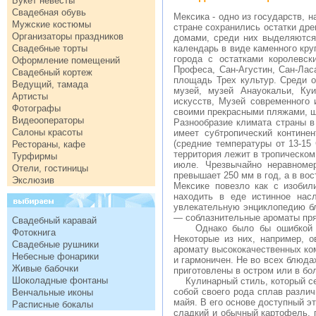
Букет невесты
Свадебная обувь
Мексика - одно из государств, 
Мужские костюмы
стране сохранились остатки др
Организаторы праздников
домами, среди них выделяются
Свадебные торты
календарь в виде каменного кру
города с остатками королевски
Оформление помещений
Професа, Сан-Агустин, Сан-Ласа
Свадебный кортеж
площадь Трех культур. Среди 
Ведущий, тамада
музей, музей Анауокальи, Куи
Артисты
искусств, Музей современного 
Фотографы
своими прекрасными пляжами, ш
Видеооператоры
Разнообразие климата страны в
Салоны красоты
имеет субтропический контине
(средние температуры от 13-15
Рестораны, кафе
территория лежит в тропическом
Турфирмы
июле. Чрезвычайно неравноме
Отели, гостиницы
превышает 250 мм в год, а в вос
Экслюзив
Мексике повезло как с изоби
находить в еде истинное нас
увлекательную энциклопедию бл
— соблазнительные ароматы прян
Свадебный каравай
Однако было бы ошибкой дум
Фотокнига
Некоторые из них, например, 
Свадебные рушники
аромату высококачественных ком
Небесные фонарики
и гармоничен. Не во всех блюдах
Живые бабочки
приготовлены в остром или в бо
Шоколадные фонтаны
Кулинарный стиль, который сег
собой своего рода сплав различ
Венчальные иконы
майя. В его основе доступный э
Расписные бокалы
сладкий и обычный картофель, 