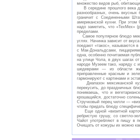
множество видов рыб, обитающи
В середине прошлого века доб
разнообразных, очень вкусных 
граничит с Соединенными Шта
американской кухни. При этом 
надо заметить, что «ТехМех» (
пределами.
Самое популярное блюдо мекси
углях. Начинка зависит от вкус
поедают «такос», называются в
с Мак-Дональдсами, пиццериям
одна, особенно почитаемая публ
на улице Чола, в двух шагах о
народе Музеем тако, наряду с и
шедеврами — из области жив
приправленные красным и зеле
гармонируют с картинами и эста
Диапазон мексиканской кухни
перекусить, до праздничных блю
понимаешь, что и вегетариан
крошащийся, достаточно солены
Стручковый перец чилли — «визи
чтобы придать блюду специфичес
Еще одной «визитной карточко
ребристую грушу, со светло-з
Чайот употребляют в пищу в п
Очищать от кожуры их можно как