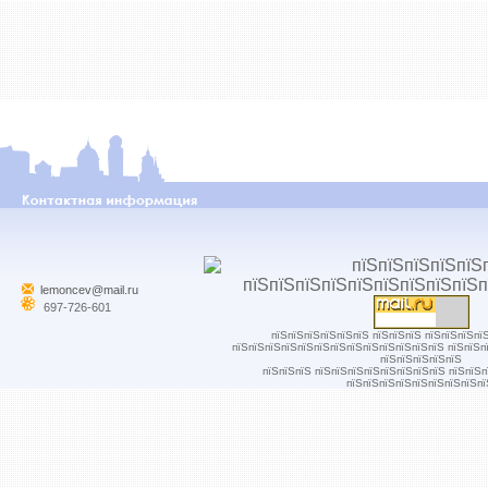
lemoncev@mail.ru
697-726-601
пїЅпїЅпїЅпїЅпїЅпїЅ пїЅпїЅпїЅ пїЅпїЅпїЅпї
пїЅпїЅпїЅпїЅпїЅпїЅпїЅпїЅпїЅпїЅпїЅпїЅпїЅ пїЅпїЅп
пїЅпїЅпїЅпїЅпїЅ
пїЅпїЅпїЅ пїЅпїЅпїЅпїЅпїЅпїЅпїЅпїЅ пїЅпїЅ
пїЅпїЅпїЅпїЅпїЅпїЅпїЅпїЅпї