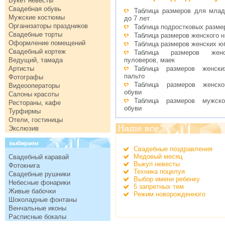
Букет невесты
Свадебная обувь
Таблица размеров для млад
Мужские костюмы
до 7 лет
Организаторы праздников
Таблица подростковых разме
Свадебные торты
Таблица размеров женского 
Оформление помещений
Таблица размеров женских ю
Свадебный кортеж
Таблица размеров женс
Ведущий, тамада
пуловеров, маек
Артисты
Таблица размеров женск
пальто
Фотографы
Таблица размеров женско
Видеооператоры
обуви
Салоны красоты
Таблица размеров мужско
Рестораны, кафе
обуви
Турфирмы
Отели, гостиницы
Экслюзив
Свадебные поздравления
Медовый месяц
Свадебный каравай
Выкуп невесты
Фотокнига
Техника поцелуя
Свадебные рушники
Выбор имени ребенку
Небесные фонарики
5 запретных тем
Живые бабочки
Режим новорожденного
Шоколадные фонтаны
Венчальные иконы
Расписные бокалы