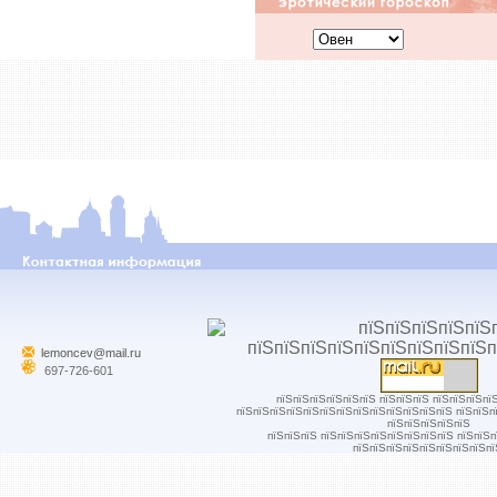
lemoncev@mail.ru
697-726-601
пїЅпїЅпїЅпїЅпїЅпїЅ пїЅпїЅпїЅ пїЅпїЅпїЅпї
пїЅпїЅпїЅпїЅпїЅпїЅпїЅпїЅпїЅпїЅпїЅпїЅпїЅ пїЅпїЅп
пїЅпїЅпїЅпїЅпїЅ
пїЅпїЅпїЅ пїЅпїЅпїЅпїЅпїЅпїЅпїЅпїЅ пїЅпїЅ
пїЅпїЅпїЅпїЅпїЅпїЅпїЅпїЅпї