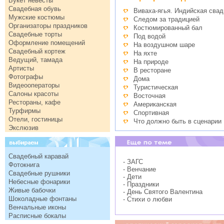
Букет невесты
Свадебная обувь
Виваха-ягья. Индийская свад
Мужские костюмы
Следом за традицией
Организаторы праздников
Костюмированный бал
Свадебные торты
Под водой
Оформление помещений
На воздушном шаре
Свадебный кортеж
На яхте
Ведущий, тамада
На природе
Артисты
В ресторане
Фотографы
Дома
Видеооператоры
Туристическая
Салоны красоты
Восточная
Рестораны, кафе
Американская
Турфирмы
Спортивная
Отели, гостиницы
Что должно быть в сценарии
Экслюзив
Свадебный каравай
- ЗАГС
Фотокнига
- Венчание
Свадебные рушники
- Дети
Небесные фонарики
- Праздники
Живые бабочки
- День Святого Валентина
Шоколадные фонтаны
- Стихи о любви
Венчальные иконы
Расписные бокалы