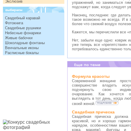
Экслюзив
упражнений, но заниматься ги
подскажут вам, когда следует у
Наконец, последнее: где делать
Свадебный каравай
такое возможно не всегда. И в 
Фотокнига
более что свежий воздух полезе
Свадебные рушники
Кажется, мы перечислили все «п
Небесные фонарики
Живые бабочки
Нет, забыли еще одно: коврик и
Шоколадные фонтаны
уже теперь все «препятствия» 
Венчальные иконы
потребовалось единственно тол
Расписные бокалы
Формула красоты
Современной женщине прост
совершенстве владеть иску
подчеркнуть свою индив
очарование. Как хочется о
выглядеть в тот день, когда лю
своей женой.
Свадебная прическа
Свадебная прическа должна
красивой, но и хорошо гармо
нарядом, особенностями вашего
кожа, макияж), фигуры и 