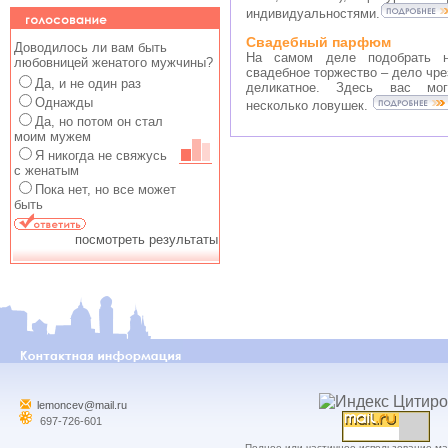
индивидуальностями.
Свадебный парфюм
Доводилось ли вам быть
На самом деле подобрать н
любовницей женатого мужчины?
свадебное торжество – дело чре
Да, и не один раз
деликатное. Здесь вас мог
Однажды
несколько ловушек.
Да, но потом он стал
моим мужем
Я никогда не свяжусь
с женатым
Пока нет, но все может
быть
посмотреть результаты
lemoncev@mail.ru
697-726-601
Полное или частичное использование м