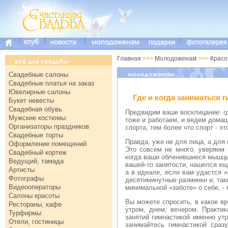
Главная
>>>
Молодоженам
>>>
Крас
Свадебные салоны
Свадебные платья на заказ
Ювелирные салоны
Где и когда заниматься 
Букет невесты
Свадебная обувь
Предвидим ваше восклицание: гд
Мужские костюмы
тоже и работаем, и ведем домаш
Организаторы праздников
спорта, тем более что спорт - э
Свадебные торты
Правда, уже не для лица, а для
Оформление помещений
Это совсем не много, уверяем 
Свадебный кортеж
когда ваши обленившиеся мышцы 
Ведущий, тамада
вашей-то занятости, нашелся ещ
Артисты
а в идеале, если вам удастся 
Фотографы
десятиминутные разминки и, та
Видеооператоры
минимальной «заботе» о себе, -
Салоны красоты
Вы можете спросить, в какое в
Рестораны, кафе
утром, днем, вечером. Практи
Турфирмы
занятий гимнастикой именно утр
Отели, гостиницы
занимайтесь гимнастикой сраз