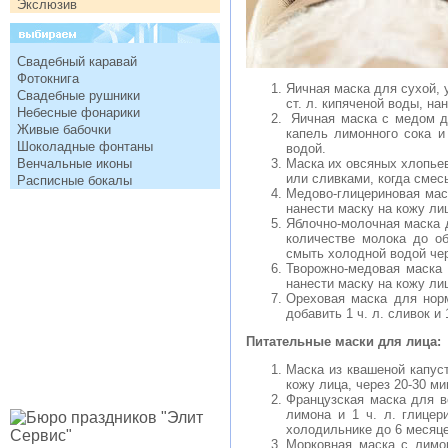
Экслюзив
Свадебный каравай
Фотокнига
Яичная маска для сухой, 
Свадебные рушники
ст. л. кипяченой воды, на
Небесные фонарики
Яичная маска с медом дл
Живые бабочки
капель лимонного сока и
Шоколадные фонтаны
водой.
Венчальные иконы
Маска их овсяных хлопьев
или сливками, когда смесь
Расписные бокалы
Медово-глицериновая маска
нанести маску на кожу ли
Яблочно-молочная маска д
количестве молока до об
смыть холодной водой чер
Творожно-медовая маска д
нанести маску на кожу ли
Ореховая маска для норм
добавить 1 ч. л. сливок и
Питательные маски для лица:
Маска из квашеной капуст
кожу лица, через 20-30 м
Французская маска для вс
лимона и 1 ч. л. глице
холодильнике до 6 месяце
Морковная маска с лимо