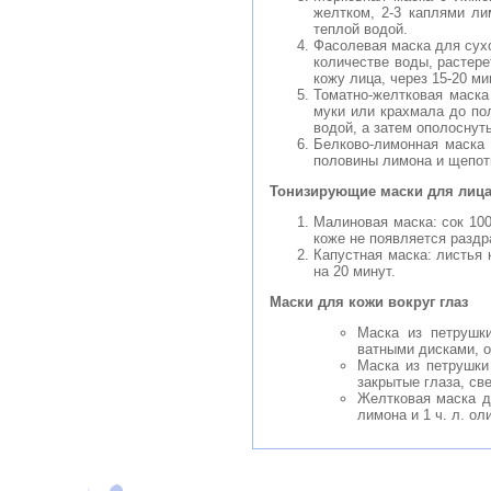
желтком, 2-3 каплями ли
теплой водой.
Фасолевая маска для сухо
количестве воды, растере
кожу лица, через 15-20 м
Томатно-желтковая маска
муки или крахмала до по
водой, а затем ополоснут
Белково-лимонная маска 
половины лимона и щепотк
Тонизирующие маски для лица
Малиновая маска: сок 100
коже не появляется раздр
Капустная маска: листья
на 20 минут.
Маски для кожи вокруг глаз
Маска из петрушки
ватными дисками, о
Маска из петрушки
закрытые глаза, св
Желтковая маска д
лимона и 1 ч. л. ол