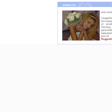
шоу-кон
Свадеб
Ассоциа
от все
Наташ
дальн
карьер
роста!
Подроб