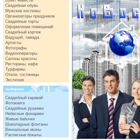
Букет невесты
Свадебная обувь
Мужские костюмы
Организаторы праздников
Свадебные торты
Оформление помещений
Свадебный кортеж
Ведущий, тамада
Артисты
Фотографы
Видеооператоры
Салоны красоты
Рестораны, кафе
Турфирмы
Отели, гостиницы
Экслюзив
Свадебный каравай
Фотокнига
Свадебные рушники
Небесные фонарики
Живые бабочки
Шоколадные фонтаны
Венчальные иконы
Расписные бокалы