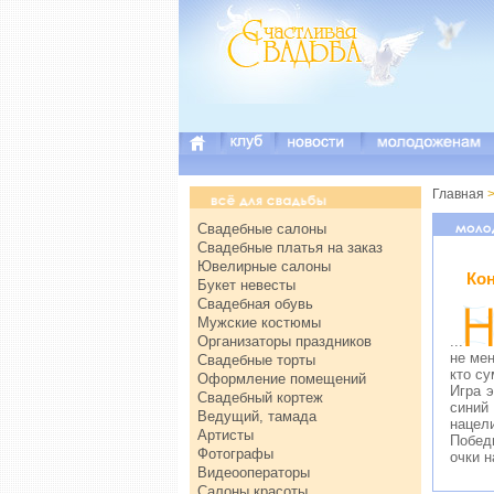
Главная
>
Свадебные салоны
Свадебные платья на заказ
Ювелирные салоны
Кон
Букет невесты
Свадебная обувь
Мужские костюмы
Организаторы праздников
...
не мен
Свадебные торты
кто су
Оформление помещений
Игра 
Свадебный кортеж
синий 
Ведущий, тамада
нацели
Артисты
Побед
Фотографы
очки н
Видеооператоры
Салоны красоты