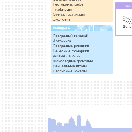
Рестораны, кафе
Турфирмы
Отели, гостиницы
- Сва
Экслюзив
- Сва
- День
Свадебный каравай
Фотокнига
Свадебные рушники
Небесные фонарики
Живые бабочки
Шоколадные фонтаны
Венчальные иконы
Расписные бокалы