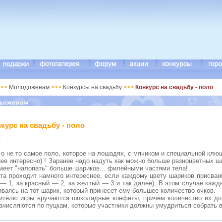
>>
Молодоженам
>>>
Конкурсы на свадьбу
>>>
Конкурс на свадьбу - поло
курс на свадьбу - поло
о не то самое поло, которое на лошадях, с мячиком и специальной клюш
ее интересно) ! Заранее надо надуть как можно больше разноцветных ш
меет "налопать" больше шариков... филейными частями тела!
эта проходит намного интереснее, если каждому цвету шариков присваи
— 1, за красный — 2, за желтый — 3 и так далее). В этом случае кажд
ваясь на тот шарик, который принесет ему большее количество очков.
ителю игры вручаются шоколадные конфеты, причем количество их до
ачисляются по пуцкам, которые участники должны умудриться собрать в