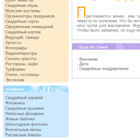
Букет невесты
Свадебная обувь
Мужские костюмы
Организаторы праздников
риглашается жених, ему з
невесту по коленкам. Что бы ис
Свадебные торты
ногу чулок для маскировки. Игр
Оформление помещений
Чтобы было забавнее, по ходу и
Свадебный кортеж
Ведущий, тамада
Артисты
Фотографы
Видеооператоры
Салоны красоты
- Венчание
Рестораны, кафе
- Дети
- Свадебные поздравления
Турфирмы
Отели, гостиницы
Экслюзив
Свадебный каравай
Фотокнига
Свадебные рушники
Небесные фонарики
Живые бабочки
Шоколадные фонтаны
Венчальные иконы
Расписные бокалы