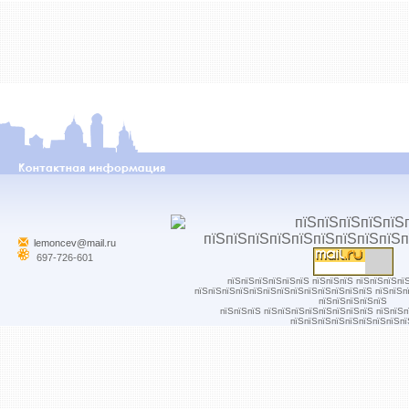
lemoncev@mail.ru
697-726-601
пїЅпїЅпїЅпїЅпїЅпїЅ пїЅпїЅпїЅ пїЅпїЅпїЅпї
пїЅпїЅпїЅпїЅпїЅпїЅпїЅпїЅпїЅпїЅпїЅпїЅпїЅ пїЅпїЅп
пїЅпїЅпїЅпїЅпїЅ
пїЅпїЅпїЅ пїЅпїЅпїЅпїЅпїЅпїЅпїЅпїЅ пїЅпїЅ
пїЅпїЅпїЅпїЅпїЅпїЅпїЅпїЅпї