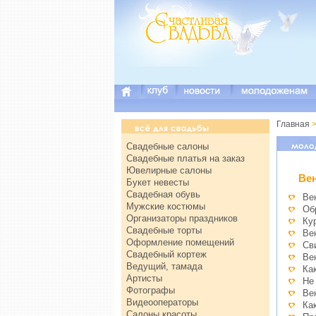
Главная
>
Свадебные салоны
Свадебные платья на заказ
Ювелирные салоны
Ве
Букет невесты
Свадебная обувь
Ве
Мужские костюмы
Об
Организаторы праздников
Ку
Свадебные торты
Ве
Оформление помещений
Св
Свадебный кортеж
Ве
Ведущий, тамада
Ка
Артисты
Не
Фотографы
Ве
Видеооператоры
Ка
Салоны красоты