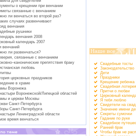
авила для свидетелей
кументы о крещении при венчании
иметы связанные с венчанием
жно ли венчаться во второй раз?
каких случаях развенчивают
ряд венчания
адебные рушники
лендарь венчания 2008
рковный календарь 2007
и венчаний
жно ли развенчаться?
еверия, связанные с венчанием
рковно–канонические препятствия браку
Свадебные тосты
истианская любовь
Законодательство
Дети
литвы
Праздники
тория церковных праздников
Крещение ребенка
ведение в храме
Свадебная лотере
амы Воронежа
Притчи о любви
настыри Воронежской/Липецкой областей
Церковный календ
амы и церкви Москвы
Я тебя люблю
ркви Санкт-Петербурга
Свидетели на свад
боры Санкт-Петербурга
Значение имени де
Секреты сумочки
настыри Ленинградской области
Гадание по руке
мое время венчаться
Свадебное путеше
Ранний брак
Чтобы брак не рас