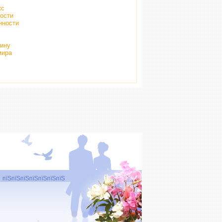
кс
ости
нности
чину
мира
пїЅпїЅпїЅпїЅпїЅпїЅпїЅ