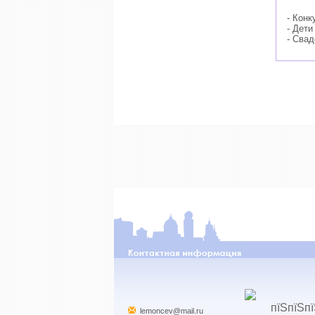
- Конк
- Дети
- Сва
lemoncev@mail.ru