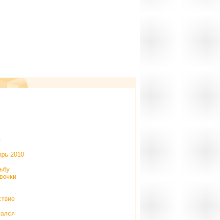
я
арь 2010
ьбу
вочки
ствие
пался