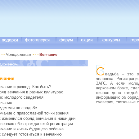
>>
Молодоженам
>>>
Венчание
вадьба – это о
нчание
человека. Регистраци
ЗАГС. А если моло
нчание и развод. Как быть?
церковном браке, сдел
ряд венчания в разных культурах
личное дело каждой
информацию об обряде
рс молодого свидетеля
суеверия, связанные 
нчание
идетели на свадьбе
нчание с православной точки зрения
к изменился обряд венчания в наши дни
 венчают без гражданской регистрации
нчание и жизнь будущего ребенка
к следует готовиться к венчанию