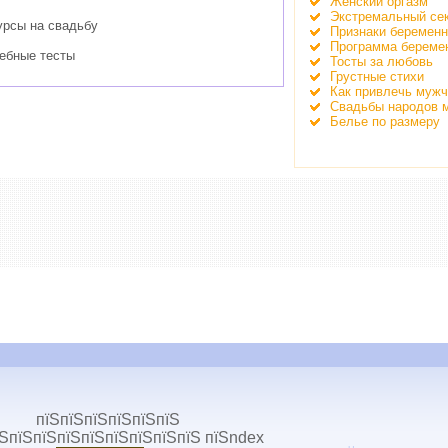
Женский оргазм
Экстремальный се
урсы на свадьбу
Признаки беременн
Программа береме
дебные тесты
Тосты за любовь
Грустные стихи
Как привлечь муж
Свадьбы народов 
Белье по размеру