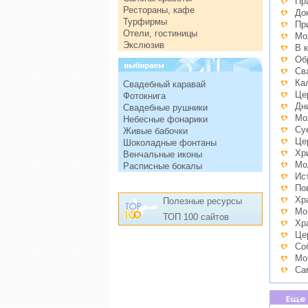
Пр
Рестораны, кафе
До
Турфирмы
Пр
Отели, гостиницы
Мо
Экслюзив
В 
Об
Св
Ка
Свадебный каравай
Це
Фотокнига
Дн
Свадебные рушники
Мо
Небесные фонарики
Су
Живые бабочки
Це
Шоколадные фонтаны
Хр
Венчальные иконы
Мо
Расписные бокалы
Ис
По
Хр
Полезные ресурсы
Мо
ТОП 100 сайтов
Хр
Це
Со
Мо
Са