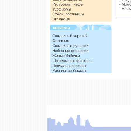
Рестораны, кафе
- Мол
- Анек
Турфирмы
Отели, гостиницы
Экслюзив
Свадебный каравай
Фотокнига
Свадебные рушники
Небесные фонарики
Живые бабочки
Шоколадные фонтаны
Венчальные иконы
Расписные бокалы