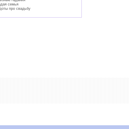
одая семья
доты про свадьбу