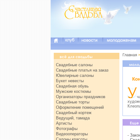
Главная
>
Свадебные салоны
Свадебные платья на заказ
Ювелирные салоны
Ко
Букет невесты
Свадебная обувь
Мужские костюмы
Организаторы праздников
ч
худож
Свадебные торты
Клеоп
Оформление помещений
Свадебный кортеж
Ведущий, тамада
Артисты
Фотографы
Видеооператоры
- Зако
Салоны красоты
- Сва