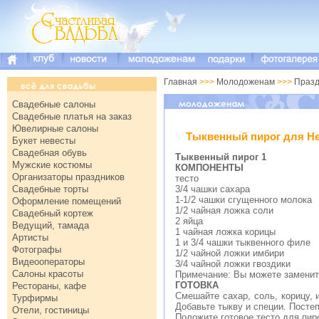
Главная
>>>
Молодоженам
>>>
Празд
Свадебные салоны
Свадебные платья на заказ
Ювелирные салоны
Тыквенный пирог для He
Букет невесты
Свадебная обувь
Тыквенный пирог 1
Мужские костюмы
КОМПОНЕНТЫ
Организаторы праздников
тесто
Свадебные торты
3/4 чашки сахара
1-1/2 чашки сгущенного молока
Оформление помещений
1/2 чайная ложка соли
Свадебный кортеж
2 яйца
Ведущий, тамада
1 чайная ложка корицы
Артисты
1 и 3/4 чашки тыквенного филе
Фотографы
1/2 чайной ложки имбири
Видеооператоры
3/4 чайной ложки гвоздики
Салоны красоты
Примечание: Вы можете заменит
ГОТОВКА
Рестораны, кафе
Смешайте сахар, соль, корицу, 
Турфирмы
Добавьте тыкву и специи. Посте
Отели, гостиницы
Положите готовое тесто для пиро