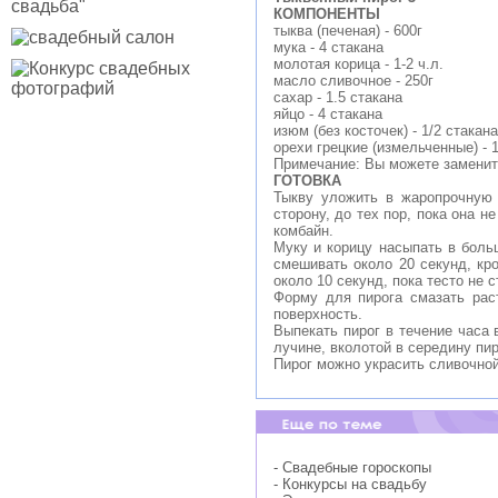
КОМПОНЕНТЫ
тыква (печеная) - 600г
мука - 4 стакана
молотая корица - 1-2 ч.л.
масло сливочное - 250г
сахар - 1.5 стакана
яйцо - 4 стакана
изюм (без косточек) - 1/2 стакана
орехи грецкие (измельченные) - 1
Примечание: Вы можете заменит
ГОТОВКА
Тыкву уложить в жаропрочную 
сторону, до тех пор, пока она 
комбайн.
Муку и корицу насыпать в боль
смешивать около 20 секунд, кр
около 10 секунд, пока тесто не
Форму для пирога смазать рас
поверхность.
Выпекать пирог в течение часа 
лучине, вколотой в середину пи
Пирог можно украсить сливочной
- Свадебные гороскопы
- Конкурсы на свадьбу