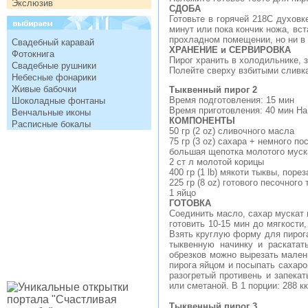
Экслюзив
СДОБА
Готовьте в горячей 218C духовк
минут или пока кончик ножа, вс
прохладном помещении, но ни в 
Свадебный каравай
ХРАНЕНИЕ и СЕРВИРОВКА
Фотокнига
Пирог хранить в холодильнике,
Свадебные рушники
Полейте сверху взбитыми сливка
Небесные фонарики
Живые бабочки
Тыквенный пирог 2
Время подготовления: 15 мин
Шоколадные фонтаны
Время приготовления: 40 мин На
Венчальные иконы
КОМПОНЕНТЫ
Расписные бокалы
50 гр (2 oz) сливочного масла
75 гр (3 oz) сахара + немного п
большая щепотка молотого муск
2 ст л молотой корицы
400 гр (1 lb) мякоти тыквы, поре
225 гр (8 oz) готового песочного 
1 яйцо
ГОТОВКА
Соединить масло, сахар мускат 
готовить 10-15 мин до мягкости
Взять круглую форму для пирог
тыквенную начинку и раскатат
обрезков можно вырезать малень
пирога яйцом и посыпать сахаро
разогретый противень и запека
или сметаной. В 1 порции: 288 к
Тыквенный пирог 3