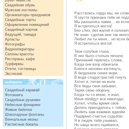
Букет невесты
Свадебная обувь
Мужские костюмы
Расстались гордо мы; ни слов
Организаторы праздников
Я грусти признака тебе не под
Свадебные торты
Мы разошлись навек... но есл
Оформление помещений
Я встретиться могла!
Свадебный кортеж
Без слез, без жалоб я склони
Ведущий, тамада
Не знаю: сделав мне так много
Любил ли ты меня... но если б
Артисты
Я встретиться могла!
Фотографы
Видеооператоры
Твои голубые глаза,
Салоны красоты
В них было столько печали,
Рестораны, кафе
Признаний терялись слова,
Турфирмы
Когда они взор обжигали.
Отели, гостиницы
Боялся неловко взглянуть,
В бездонное синее море,
Экслюзив
В воде сладострастий тонуть
Хотел я, летая на воле.
Все беды свои забывал,
Свадебный каравай
Теряя свою оборону,
Когда ты со мною, я знал,
Фотокнига
Меня обойдут все невзгоды.
Свадебные рушники
Хотел, чтобы время своё
Небесные фонарики
Делить приходилось с тобою,
Живые бабочки
Любить нам взаимно вдвоём
Шоколадные фонтаны
Подарено счастье судьбою.
Венчальные иконы
Я в людях тебя узнавал,
Расписные бокалы
Но чаще всего ошибался,