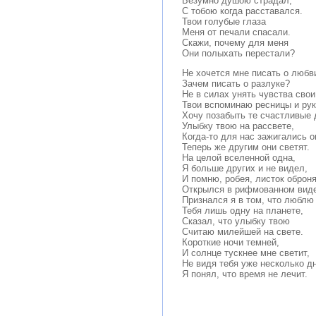
Безумно душою страдал,
С тобою когда расставался.
Твои голубые глаза
Меня от печали спасали.
Скажи, почему для меня
Они полыхать перестали?
Не хочется мне писать о любв
Зачем писать о разлуке?
Не в силах унять чувства свои
Твои вспоминаю ресницы и рук
Хочу позабыть те счастливые 
Улыбку твою на рассвете,
Когда-то для нас зажигались о
Теперь же другим они светят.
На целой вселенной одна,
Я больше других и не видел,
И помню, робея, листок оброня
Открылся в рифмованном виде
Признался я в том, что люблю
Тебя лишь одну на планете,
Сказал, что улыбку твою
Считаю милейшей на свете.
Короткие ночи темней,
И солнце тускнее мне светит,
Не видя тебя уже несколько д
Я понял, что время не лечит.