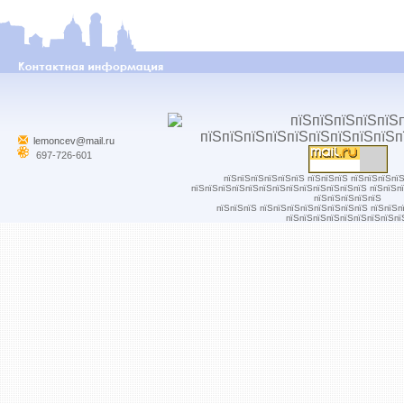
lemoncev@mail.ru
697-726-601
пїЅпїЅпїЅпїЅпїЅпїЅ пїЅпїЅпїЅ пїЅпїЅпїЅпї
пїЅпїЅпїЅпїЅпїЅпїЅпїЅпїЅпїЅпїЅпїЅпїЅпїЅ пїЅпїЅп
пїЅпїЅпїЅпїЅпїЅ
пїЅпїЅпїЅ пїЅпїЅпїЅпїЅпїЅпїЅпїЅпїЅ пїЅпїЅп
пїЅпїЅпїЅпїЅпїЅпїЅпїЅпїЅпї