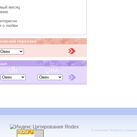
овый месяц
ание
интересно
и о любви
В программе Переделка укладыва