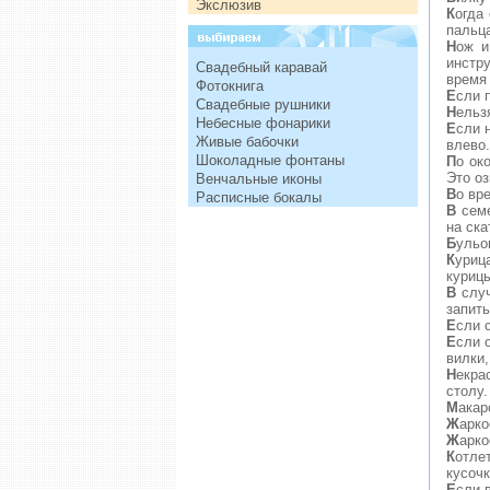
Экслюзив
К
огда
пальца
Н
ож и
инстр
Свадебный каравай
время 
Фотокнига
Е
сли 
Свадебные рушники
Н
ельз
Небесные фонарики
Е
сли 
Живые бабочки
влево.
Шоколадные фонтаны
П
о ок
Это оз
Венчальные иконы
В
о вр
Расписные бокалы
В
семе
на ска
Б
ульо
К
уриц
куриц
В
случ
запить
Е
сли 
Е
сли 
вилки,
Н
екра
столу.
М
акар
Ж
арко
Ж
арко
К
отле
кусочк
Е
сли 