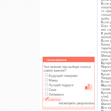
Е
сли 
лопат
то пр
тольк
рыбы, 
Е
сли 
С
оус 
мог са
К
рыбе
вилкой
Е
сли 
Вилку
тарел
польз
О
вощи
руке,
Б
утер
Чье мнение при выборе платья
П
ирог
самое важное?
тарелк
К
уски
Будущей свекрови
Т
верд
Мамы
Е
сли 
Лучшей подруги
М
асло
своим
Свое
К
усоч
Любимого
хлеб.
С
оль 
посмотреть результаты
О
млет
В
се к