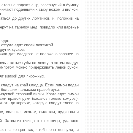
а стол не подают сыр, завернутый в бумагу
 снимают поданными к сыру ножом и вилкой.
м.
ваться до других ломтиков, и, положив на
берут на тарелку мед, повидло или варенье
 едят.
 оттуда едят своей ложечкой.
ругих кусков.
ожка для сладкого не положена заранее на
озь сжатые губы на ложку, а затем кладут
компотом можно придерживать левой рукой.
дят вилкой для пирожных.
и кладут на край блюдца. Если лимон подан
 большим пальцами правой руки.
ыпуклой стороной вилки. Когда едят лимон
ми правой руки (касаясь только кожуры),
коть до корочки, которую кладут слева на
е, солянке, мозгам, омлетам, пудингам и
ей. Затем их очищают от кожицы, удаляют
ют с концов так, чтобы она лопнула, и