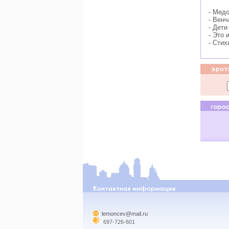
- Мед
- Венч
- Дети
- Это 
- Стих
lemoncev@mail.ru
697-726-601