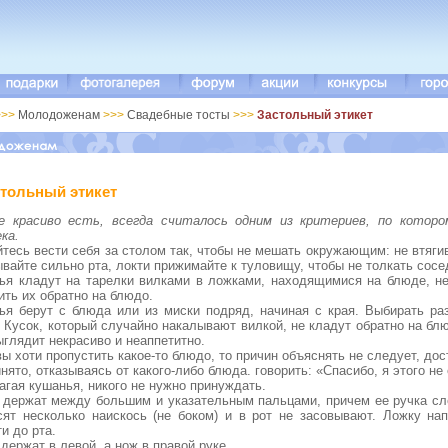
>>
Молодоженам
>>>
Свадебные тосты
>>>
Застольный этикет
стольный этикет
е красиво есть, всегда считалось одним из критериев, по котор
ка.
йтесь вести себя за столом так, чтобы не мешать окружающим: не втяги
вайте сильно рта, локти прижимайте к туловищу, чтобы не толкать сосед
ья кладут на тарелки вилками в ложками, находящимися на блюде, не
ть их обратно на блюдо.
ья берут с блюда или из миски подряд, начиная с края. Выбирать ра
 Кусок, который случайно накалывают вилкой, не кладут обратно на бл
глядит некрасиво и неаппетитно.
вы хоти пропустить какое-то блюдо, то причин объяснять не следует, дос
инято, отказываясь от какого-либо блюда. говорить: «Спасибо, я этого не 
агая кушанья, никого не нужно принуждать.
 держат между большим и указательным пальцами, причем ее ручка сле
сят несколько наискось (не боком) и в рот не засовывают. Ложку н
и до рта.
 держат в левой, а нож в правой руке.