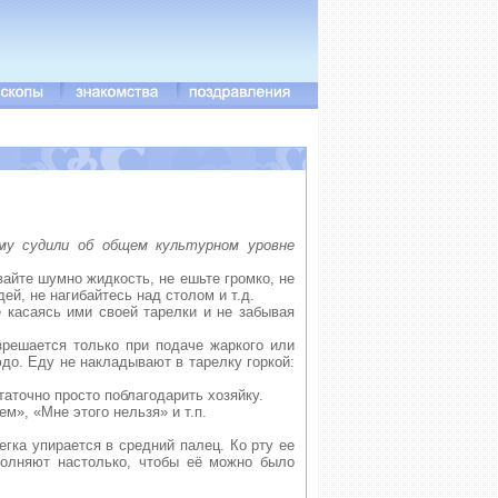
ому судили об общем культурном уровне
вайте шумно жидкость, не ешьте громко, не
ей, не нагибайтесь над столом и т.д.
 касаясь ими своей тарелки и не забывая
зрешается только при подаче жаркого или
юдо. Еду не накладывают в тарелку горкой:
таточно просто поблагодарить хозяйку.
ем», «Мне этого нельзя» и т.п.
гка упирается в средний палец. Ко рту ее
аполняют настолько, чтобы её можно было