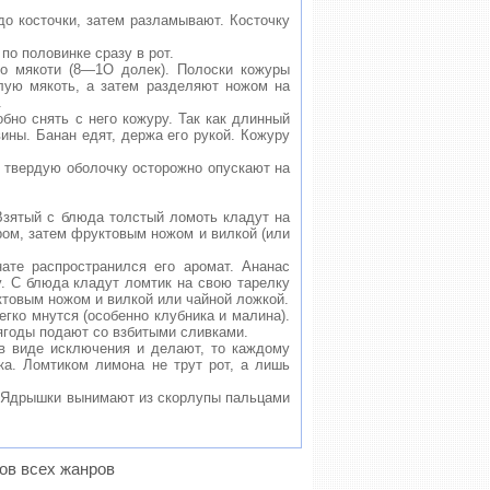
до косточки, затем разламывают. Косточку
по половинке сразу в рот.
до мякоти (8—1О долек). Полоски кожуры
лую мякоть, а затем разделяют ножом на
.
бно снять с него кожуру. Так как длинный
ины. Банан едят, держа его рукой. Кожуру
и твердую оболочку осторожно опускают на
Взятый с блюда толстый ломоть кладут на
ром, затем фруктовым ножом и вилкой (или
ате распространился его аромат. Ананас
у. С блюда кладут ломтик на свою тарелку
товым ножом и вилкой или чайной ложкой.
гко мнутся (особенно клубника и малина).
ягоды подают со взбитыми сливками.
 в виде исключения и делают, то каждому
ка. Ломтиком лимона не трут рот, а лишь
. Ядрышки вынимают из скорлупы пальцами