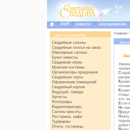
Главная
>
Свадебные салоны
Свадебные платья на заказ
Ювелирные салоны
За
Букет невесты
Свадебная обувь
У
мени
Мужские костюмы
челове
Организаторы праздников
С
тара
Свадебные торты
раскры
К
ушан
Оформление помещений
положи
Свадебный кортеж
К
ушан
Ведущий, тамада
птицы.
Артисты
это вы
Фотографы
Е
сли 
Видеооператоры
Н
е пр
Салоны красоты
П
редл
Л
ожку
Рестораны, кафе
подно
Турфирмы
довест
Отели, гостиницы
В
илку