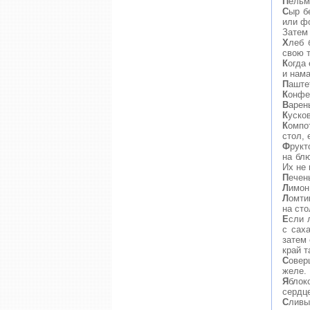
П
ельм
С
ыр б
или фо
Затем
Х
леб 
свою т
К
огда
и нам
П
аште
К
онфе
В
арен
К
уско
К
омпо
стол, 
Ф
рукт
на бл
Их не 
П
ечен
Л
имон
Л
омти
на ст
Е
сли 
с сах
затем 
край т
С
овер
желе.
Я
блок
сердце
С
ливы