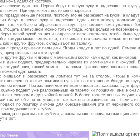
ком ножа удаляют косточку.
ые персики едят так. Персик берут в левую руку и надрезают по кругу 
ют ножом. При еде мякоть постепенно нарезают.
ос гораздо меньше персика, поэтому его не разрезают на куски, а кладут 
син берут в левую руку и надрезают вдоль него кожуру дольками 
яют так, чтобы они образовали звезду. Про помощи ножа удаляют бе
. Угощать апельсином можно только тогда, когда дольки не повреждены
 берут левой рукой за низ и надрезают верх ножом так, чтобы было удо
 без кожуры может сломаться, то очищают его сначала только до полов
, как и других фруктов, складывают на тарелку.
рад с грозди срывают пальцами. Ягоды кладут в рот по одной. Семена 
у, прикрываясь при этом рукой.
 и другие фрукты и ягоды с маленькими косточками едят, как виноград.
ы и дыни подают, предварительно нарезав их ломтиками и с кожурой. 
ку кожурой вниз, тонкий ломоть — плашмя. При желании посыпают саха
 ложкой) едят мякоть.
с очищают и разрезают на ломтики тут же за столом, чтобы в комн
ают поперек на тонкие ломтики и пускают на стеклянном блюде по круг
альной вилкой. При желании ломтик можно посыпать сахаром. Едят фрук
 обычно подают уже разложенными на тарелочки порциями, иначе они ле
сыпают сахаром и едят чайной ложкой. В более торжественных случаях 
кой гостей обычно не угощают, так как она окрашивает рот. Если это
 подают по ломтику лимона для обесцвечивания рта от черничного со
 прикладывают его к губам.
 никогда не разгрызают зубами, а раскалывают специальными щипцами
ут в рот.