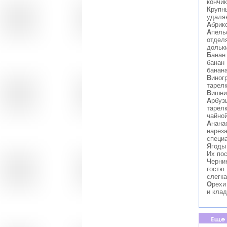
кончи
К
рупн
удаля
А
брик
А
пель
отдел
дольки
Б
анан
банан
банана
В
иног
тарелк
В
ишни
А
рбуз
тарел
чайной
А
нана
нарез
специ
Я
годы
Их по
Ч
ерни
гостю
слегка
О
рехи
и клад