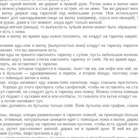
 едят одной вилкой, ее держат в правой руке. Ручки ножа и вилки нах
 можно упираться в стык ручки и острия, но не ниже. Так же держат вил
 вилку держат над тарелкой под небольшим углом. Нож использует
умент для накладывания пищи на вилку (например, соуса или овощей). 
в руках, даже в тот момент, когда едят только вилкой.
пища мягкая (овощи), то выпуклость зубьев вилки может быть обращена в
я есть с ножа.
нож и вилку во время еды нужно положить, их кладут на тарелку накрес
ончании еды нож и вилку (выпуклостью вниз) кладут на тарелку паралле
начает, что вы закончили есть.
емя еды не принято наклонять тарелку с супом, пусть небольшое количес
йном кругу можно слегка наклонять тарелку от себя. Ни во время еды, 
терть, ее оставляют в тарелке.
ны, супы, которые подаются в чашках, пьют так же, как кофе или чай, н
а в бульоне — одновременно и первое, и второе блюдо, поэтому снач
ы с помощью вилки и ножа.
ае, когда запивают еду каким-либо напитком, надо сначала проглотить 
. Хорошо до этого протереть губы салфеткой, чтобы не оставлять на ст
суп горячий, не следует дуть в тарелку или ложку. Можно слегка помеша
суп подают с кусками мяса или колбасы, то сначала эти куски кладут н
 а потом наливают суп.
сиво доливать из бутылки только себе. Взяв бутылку или графин, снач
оны, овощи, клецки размельчают в тарелке ложкой, не производя больш
е, отбивные, натуральные шницели едят с помощью ножа и вилки, держа 
е разрезают сразу на тарелке на мелкие кусочки, чтобы есть одной вилко
ты, рулет расчленяют вилкой, держа ее в правой руке. В ней же де
ами (гуляш, бефстроганов и др.).
вы едите жаркое из птицы, то кости цыпленка и другой малой птицы можн