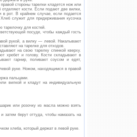
 правой стороны тарелки кладется нож или
й отделяют кости. Если подают две вилки,
и в рот. В крайнем случае, если подается
. Хлеб служит для придерживания кусочка
ю тарелочку для костей.
тветствующей посуде, чтобы каждый гость
авой рукой, а вилку — левой. Накалывают
ставляют на тарелке для отходов.
адывают на свою тарелку спинкой кверху.
т хребет и голову. Кости складывают в
ывают гарнир, поливают соусом и едят,
 левой руке. Ножом, находящимся в правой
ержа пальцами.
 или вилкой и кладут на индивидуальную
шарик или розочку из масла можно взять
и затем берут оттуда, чтобы намазать на
очком хлеба, который держат в левой руке.