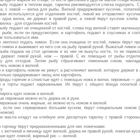
рыбу подают в теплом виде, тарелки рекомендуется слегка подогреть. С
ка, с левой — вилка для рыбы. Вилкой придерживают кусочек, лопатко
авая используется для отделения костей, левой же отправляют кусочк
о одна вилка, ее держат в правой руке, а левой берут кусочек хлеба
вилка - для отделения костей.
рыбу подают не очищенной от костей, слева под вилкой ставят маленьку
к рыбе, если он предусмотрен, и картофель подают в соусниках и соо
м пользоваться ими.
 неплохо подать лимон. Если она очищена от костей, лимон берут пр
 лимон и выжимают из него сок на рыбу правой рукой. Выжатый лимон о
рыба подана на стол целиком и из нее не вынуты кости, то ее перекл
 держат левой рукой, нож — правой. С их помощью от рыбы отделяю
ку для отходов. Затем рыбу сбрызгивают лимонным соком, наклад
уясь ножом и вилкой.
 и картофель ножом не режут, а расчленяют вилкой, которую держат в
 только придерживают овощ или картофель.
броды горячие и слоистые едят с помощью ножа и вилки, пирожные — д
и и торты подают нарезанными. Их берут с общего блюда лопаткой
у.
 пирога едят ножом и вилкой.
ые пирожные можно есть держа их в руке.
пирожные очень жирные, их можно есть ножом и вилкой.
, если оно сервировано большим куском, берут специальным ножом (
 ножом).
ек масла кладут на хлебную или десертную тарелку с правой стороны 
и горчицу берут предназначенными для них ложечками.
 с ветчиной и яичницу едят вилкой, держа ее правой рукой, помогая кус
аши едят ложкой, вареный рис — вилкой.