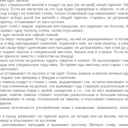
ени едят вилкой.
ерут специальной вилкой и кладут на дно (не на край) своей тарелки. Н
льгу. Если же несмотря на это сыр будет сервирован в обертке, то её
 сыр кладут на ломтики хлеба, только плавленый сыр намазывают ножо
берут всёгда рукой (не вилкой) с общей тарелки, стараясь не дотраги
арелку, отламывают от него кусочки.
 едят хлеб с медом, вареньем или повидлом, его нарезают на полоски, 
азывают одну полоску хлеба, затем откусывают.
т едят вилкой или чайной ложкой.
ты берут пальцами. Кладут на тарелку, на ней их разворачивают и потом
ье и мед накладывают ложечкой, поданной к ним, на свою розетку, а уже
вой сахар берут щипчиками или пальцами, не дотрагиваясь при этом до д
т подают обычно в специальной мисочке, бокале или в стакане. Если л
ее приносят вместе с компотом на блюдце.
овые косточки не должны падать обратно в компот. Их выталкивают скв
юдце или специальную подставку. Во время еды мисочку или стакан с 
наклоняют.
ье отламывают по кусочку и так едят. Очень жирное и мягкое печенье е
 подают как приправу к блюдам и напиткам.
к лимона кладут в стакан с чаем, выдавливают сок, остатки извлекают 
ол расчлененным на дольки, сок выжимают над стаканом указательным и
ломтик лимона подан с рыбой, шницелем и т.п., сок из него выжимают в
аром, ломтик лимона сгибают пополам указательным и большим пальца
обмакивают в сахар, положенный на тарелку, и откусывают лимонную мя
арелки.
шенно исключается употребление ножа к макаронам, вермишели, лапш
о и грушу разрезают на тарелке вдоль на четыре или на восемь част
вину и откусывают по кусочкам.
 разламывают пальцами и вынимают косточку. Мелкую сливу сжима