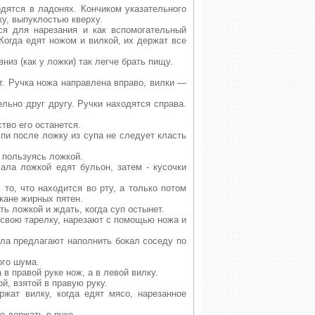
одятся в ладонях. Кончиком указательного
ку, выпуклостью кверху.
ся для нарезания и как вспомогательный
Когда едят ножом и вилкой, их держат все
низ (как у ложки) так легче брать пищу.
т. Ручка ножа направлена вправо, вилки —
льно друг другу. Ручки находятся справа.
тво его останется.
пи после ложку из супа не следует класть
е пользуясь ложкой.
ала ложкой едят бульон, затем - кусочки
то, что находится во рту, а только потом
акане жирных пятен.
ть ложкой и ждать, когда суп остынет.
а свою тарелку, нарезают с помощью ножа и
ала предлагают наполнить бокал соседу по
ого шума.
в правой руке нож, а в левой вилку.
й, взятой в правую руку.
ржат вилку, когда едят мясо, нарезанное
о держать в руке.