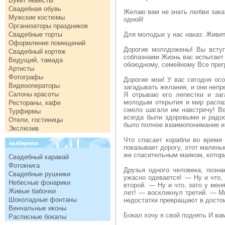
Букет невесты
Свадебная обувь
Желаю вам не знать любви закат
Мужские костюмы
одной!
Организаторы праздников
Свадебные торты
Для молодых у нас наказ: Живит
Оформление помещений
Дорогие молодожены! Вы вступ
Свадебный кортеж
соблазнами Жизнь вас испытает 
Ведущий, тамада
обоюдному, семейному Все пре
Артисты
Фотографы
Дорогие мои! У вас сегодня ос
Видеооператоры
загадывать желания, и они непр
Салоны красоты
Я отрываю его лепестки и за
молодым открытия и мир распа
Рестораны, кафе
смело шагали им навстречу! Ве
Турфирмы
всегда были здоровыми и радо
Отели, гостиницы
было полное взаимопонимание и
Экслюзив
Что спасает корабли во время
показывает дорогу, этот малень
же спасительным маяком, которы
Свадебный каравай
Фотокнига
Друзья одного человека, позн
Свадебные рушники
ужасно одевается! — Ну и что, 
Небесные фонарики
второй. — Ну и что, зато у мен
Живые бабочки
лет! — воскликнул третий. — М
Шоколадные фонтаны
недостатки превращают в достои
Венчальные иконы
Бокал хочу я свой поднять И в
Расписные бокалы