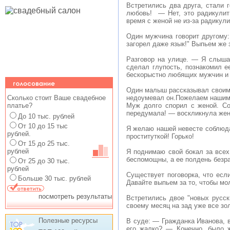
Встретились два друга, стали 
любовь! — Нет, это радикулит
время с женой не из-за радикули
Один мужчина говорит другому: 
загорел даже язык!" Выпьем же 
Разговор на улице. — Я слыша
сделал глупость, познакомил 
бескорыстно любящих мужчин и
Один малыш рассказывал своим д
Сколько стоит Ваше свадебное
недоумевал он.Пожелаем нашим 
платье?
Муж долго спорил с женой. Со
передумала! — воскликнула жен
До 10 тыс. рублей
От 10 до 15 тыс
Я желаю нашей невесте соблюдат
рублей.
проституткой! Горько!
От 15 до 25 тыс.
рублей
Я поднимаю свой бокал за всех
беспомощны, а ее полдень безр
От 25 до 30 тыс.
рублей
Существует поговорка, что есл
Больше 30 тыс. рублей
Давайте выпьем за то, чтобы мо
посмотреть результаты
Встретились двое "новых русск
своему месяц на зад уже все зо
Полезные ресурсы
В суде: — Гражданка Иванова, в
его жалко? — Конечно, было ж