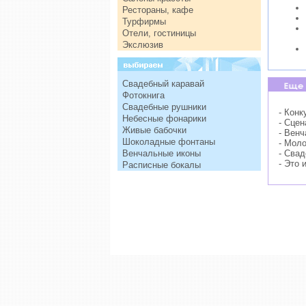
Рестораны, кафе
Турфирмы
Отели, гостиницы
Экслюзив
Свадебный каравай
Фотокнига
Свадебные рушники
- Конк
Небесные фонарики
- Сце
Живые бабочки
- Венч
Шоколадные фонтаны
- Мол
Венчальные иконы
- Сва
- Это 
Расписные бокалы