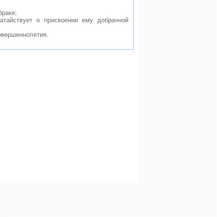
браке;
атайствует о присвоении ему добрачной
овершеннолетия.