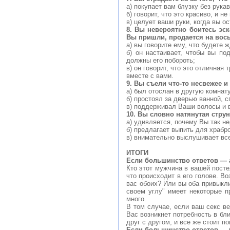
а) покупает вам блузку без рукав
б) говорит, что это красиво, и н
в) целует ваши руки, когда вы 
8. Вы невероятно боитесь эск
Вы
пришли, продается на вос
а) вы говорите ему, что будете 
б) он настаивает, чтобы вы по
должны его побороть;
в) он говорит, что это отлична
вместе с вами.
9. Вы съели что-то несвежее и
а) был отослан в другую комнату
б) простоял за дверью ванной, с
в) поддерживал Ваши волосы и 
10. Вы словно натянутая струн
а) удивляется, почему Вы так не
б) предлагает выпить для храбро
в) внимательно выслушивает все
ИТОГИ
Если большинство ответов — 
Кто этот мужчина в вашей посте
что происходит в его голове. В
вас обоих? Или вы оба привыкли
своем углу" имеет некоторые п
много.
В том случае, если ваш секс ве
Вас возникнет потребность в бл
друг с другом, и все же стоит п
Если большинство ответов — 