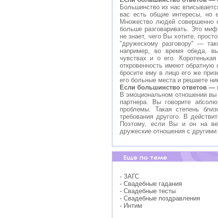
Большинство из нас вписывается
вас есть общие интересы, но е
Множество людей совершенно с
больше разговаривать. Это миф
не знает, чего Вы хотите, прост
"дружескому разговору" — так
например, во время обеда, вы
чувствах и о его. Коротенька
откровенность имеют обратную 
бросите ему в лицо его же приз
его больные места и решаете ник
Если большинство ответов — 
В эмоциональном отношении вы -
партнера. Вы говорите абсолю
проблемы. Такая степень близ
требования другого. В действи
Поэтому, если Вы и он на ве
дружеские отношения с другими
- ЗАГС
- Свадебные гадания
- Свадебные тесты
- Свадебные поздравления
- Интим