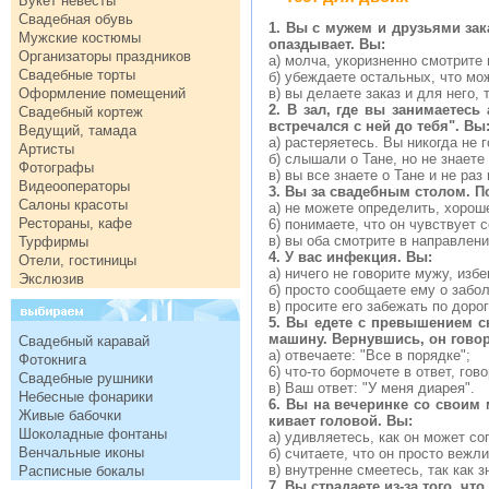
Букет невесты
Свадебная обувь
1. Вы с мужем и друзьями зак
Мужские костюмы
опаздывает. Вы:
Организаторы праздников
а) молча, укоризненно смотрите н
Свадебные торты
б) убеждаете остальных, что мож
Оформление помещений
в) вы делаете заказ и для него, 
2. В зал, где вы занимаетесь
Свадебный кортеж
встречался с ней до тебя". Вы
Ведущий, тамада
а) растеряетесь. Вы никогда не
Артисты
б) слышали о Тане, но не знаете
Фотографы
в) вы все знаете о Тане и не ра
Видеооператоры
3. Вы за свадебным столом. П
Салоны красоты
а) не можете определить, хороше
Рестораны, кафе
6) понимаете, что он чувствует 
в) вы оба смотрите в направлен
Турфирмы
4. У вас инфекция. Вы:
Отели, гостиницы
а) ничего не говорите мужу, избе
Экслюзив
б) просто сообщаете ему о забо
в) просите его забежать по доро
5. Вы едете с превышением с
машину.
Вернувшись, он говор
Свадебный каравай
а) отвечаете: "Все в порядке";
Фотокнига
6) что-то бормочете в ответ, гов
Свадебные рушники
в) Ваш ответ: "У меня диарея".
Небесные фонарики
6. Вы на вечеринке со своим 
Живые бабочки
кивает головой. Вы:
Шоколадные фонтаны
а) удивляетесь, как он может со
Венчальные иконы
б) считаете, что он просто вежли
в) внутренне смеетесь, так как
Расписные бокалы
7. Вы страдаете из-за того, ч