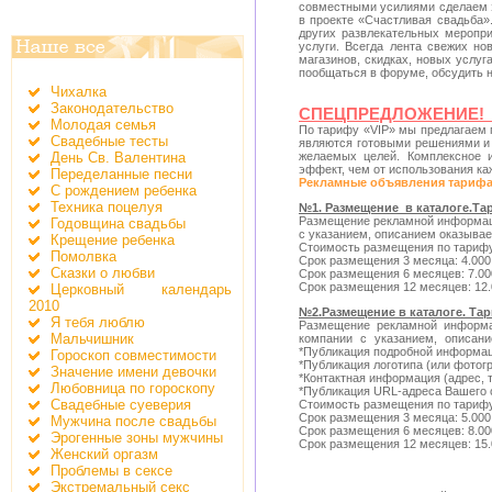
совместными усилиями сделаем э
в проекте «Счастливая свадьба»
других развлекательных меропр
услуги. Всегда лента свежих но
магазинов, скидках, новых услу
пообщаться в форуме, обсудить н
Чихалка
Законодательство
СПЕЦПРЕДЛОЖЕНИЕ! Т
Молодая семья
По тарифу «VIP» мы предлагаем 
Свадебные тесты
являются готовыми решениями и 
День Св. Валентина
желаемых целей. Комплексное 
эффект, чем от использования ка
Переделанные песни
Рекламные объявления тарифа 
С рождением ребенка
Техника поцелуя
№1. Размещение в каталоге.Т
Размещение рекламной информац
Годовщина свадьбы
с указанием, описанием оказыва
Крещение ребенка
Стоимость размещения по тариф
Помолвка
Срок размещения 3 месяца: 4.000
Сказки о любви
Срок размещения 6 месяцев: 7.00
Срок размещения 12 месяцев: 12.
Церковный календарь
2010
№2.Размещение в каталоге. Та
Я тебя люблю
Размещение рекламной информа
Мальчишник
компании с указанием, описан
*Публикация подробной информац
Гороскоп совместимости
*Публикация логотипа (или фотог
Значение имени девочки
*Контактная информация (адрес, т
Любовница по гороскопу
*Публикация URL-адреса Вашего 
Свадебные суеверия
Стоимость размещения по тари
Срок размещения 3 месяца: 5.000
Мужчина после свадьбы
Срок размещения 6 месяцев: 8.00
Эрогенные зоны мужчины
Срок размещения 12 месяцев: 15.
Женский оргазм
Проблемы в сексе
Экстремальный секс