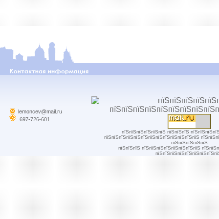
lemoncev@mail.ru
697-726-601
пїЅпїЅпїЅпїЅпїЅпїЅ пїЅпїЅпїЅ пїЅпїЅпїЅпї
пїЅпїЅпїЅпїЅпїЅпїЅпїЅпїЅпїЅпїЅпїЅпїЅпїЅ пїЅпїЅп
пїЅпїЅпїЅпїЅпїЅ
пїЅпїЅпїЅ пїЅпїЅпїЅпїЅпїЅпїЅпїЅпїЅ пїЅпїЅ
пїЅпїЅпїЅпїЅпїЅпїЅпїЅпїЅпї