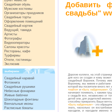
Букет невесты
Добавить ф
Свадебная обувь
Мужские костюмы
свадьбы" ww
Организаторы праздников
Свадебные торты
Оформление помещений
Свадебный кортеж
Ведущий, тамада
Артисты
Фотографы
Видеооператоры
Салоны красоты
Рестораны, кафе
Турфирмы
Отели, гостиницы
Экслюзив
Дорогие коллеги, на этой страниц
для кого он создан и кому может
Свадебный каравай
свадебный Воронеж. Почему им
Фотокнига
Воронежу, мы живем и работаем 
Свадебные рушники
которой мы посвятили много лет 
«найти»
и
«быть найденными»
. С
Небесные фонарики
начинают понимать, с какими тру
Живые бабочки
о свадьбе все, независимо от тог
детей или, для родителей именно
Шоколадные фонтаны
способны превратить Ваши мечты
Венчальные иконы
«Быть найденным»
- это обращен
Расписные бокалы
знать, насколько он востребова
находили, и находили именно т