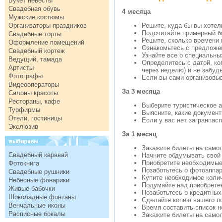
Букет невесты
Свадебная обувь
4 месяца
Мужские костюмы
Организаторы праздников
Решите, куда бы вы хотел
Подсчитайте примерный бю
Свадебные торты
Решите, сколько времени 
Оформление помещений
Ознакомьтесь с предложе
Свадебный кортеж
Узнайте все о специальны
Ведущий, тамада
Определитесь с датой, ко
Артисты
через неделю) и не забуд
Фотографы
Если вы сами организовыв
Видеооператоры
За 3 месяца
Салоны красоты
Рестораны, кафе
Выберите туристическое а
Турфирмы
Выясните, какие документ
Отели, гостиницы
Если у вас нет загранпас
Экслюзив
За 1 месяц
Закажите билеты на самол
Свадебный каравай
Начните обдумывать свой 
Приобретите необходимые
Фотокнига
Позаботьтесь о фотоаппар
Свадебные рушники
Купите необходимое коли
Небесные фонарики
Подумайте над приобрете
Живые бабочки
Позаботьтесь о кредитных
Шоколадные фонтаны
Сделайте копию вашего п
Венчальные иконы
Время составить список н
Расписные бокалы
Закажите билеты на самол