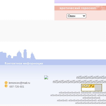
lemoncev@mail.ru
697-726-601
пїЅпїЅпїЅпїЅпїЅпїЅ пїЅпїЅпїЅ пїЅпїЅпїЅпї
пїЅпїЅпїЅпїЅпїЅпїЅпїЅпїЅпїЅпїЅпїЅпїЅпїЅ пїЅпїЅп
пїЅпїЅпїЅпїЅпїЅ
пїЅпїЅпїЅ пїЅпїЅпїЅпїЅпїЅпїЅпїЅпїЅ пїЅпїЅ
пїЅпїЅпїЅпїЅпїЅпїЅпїЅпїЅпї