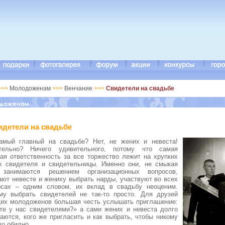
>>>
Молодоженам
>>>
Венчание
>>>
Свидетели на свадьбе
идетели на свадьбе
амый главный на свадьбе? Нет, не жених и невеста!
тельно? Ничего удивительного, потому что самая
ая ответственность за все торжество лежит на хрупких
х свидетеля и свидетельницы. Именно они, не смыкая
 занимаются решением организационных вопросов,
ают невесте и жениху выбрать нарды, участвуют во всех
рсах – одним словом, их вклад в свадьбу неоценим.
му выбрать свидетелей не так-то просто. Для друзей
их молодоженов большая честь услышать приглашение:
те у нас свидетелями?» а сами жених и невеста долго
аются, кого же пригласить и как выбрать, чтобы никому
ло обидно.