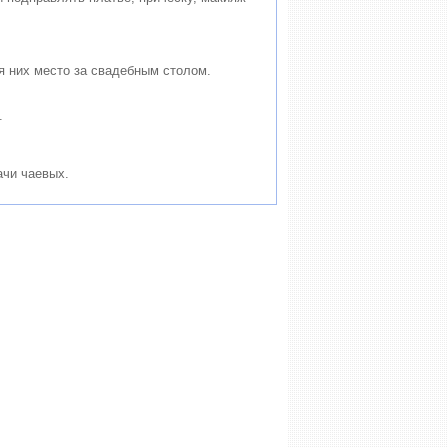
я них место за свадебным столом.
.
ачи чаевых.