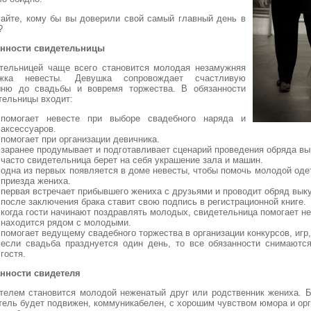
айте, кому бы вы доверили свой самый главный день в
?
нности свидетельницы
тельницей чаще всего становится молодая незамужняя
ужка невесты. Девушка сопровождает счастливую
ню до свадьбы и вовремя торжества. В обязанности
тельницы входит:
помогает невесте при выборе свадебного наряда и
аксессуаров.
помогает при организации девичника.
заранее продумывает и подготавливает сценарий проведения обряда вы
часто свидетельница берет на себя украшение зала и машин.
одна из первых появляется в доме невесты, чтобы помочь молодой оде
приезда жениха.
первая встречает прибывшего жениха с друзьями и проводит обряд выку
после заключения брака ставит свою подпись в регистрационной книге.
когда гости начинают поздравлять молодых, свидетельница помогает не
находится рядом с молодыми.
помогает ведущему свадебного торжества в организации конкурсов, игр,
если свадьба празднуется один день, то все обязанности снимаютс
гостя.
нности свидетеля
телем становится молодой неженатый друг или родственник жениха. 
тель будет подвижен, коммуникабелен, с хорошим чувством юмора и ор