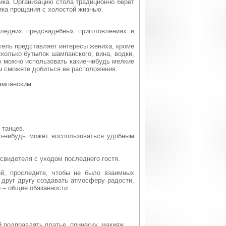
ика. Организацию стола традиционно берет
ика прощания с холостой жизнью.
ледних предсвадебных приготовлениях и
тель представляет интересы жениха, кроме
колько бутылок шампанского, вина, водки,
о можно использовать какие-нибудь мелкие
ы сможете добиться ее расположения.
шампанским.
 танцев.
то-нибудь может воспользоваться удобным
 свидетеля с уходом последнего гостя.
ой, проследите, чтобы не было взаимных
 друг другу создавать атмосферу радости,
о – общие обязанности.
 подправлять платье, прическу, макияж