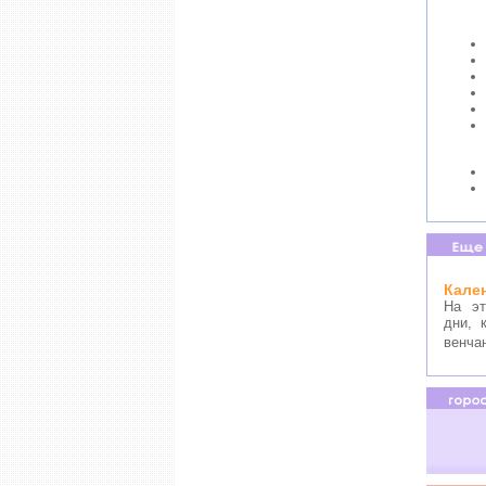
Кале
На эт
дни, 
венча