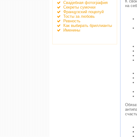
К сво
Свадебная фотография
на се
Секреты сумочки
Французский поцелуй
Тосты за любовь
Ревность
Как выбирать бриллианты
Именины
Обяза
антип
счасть