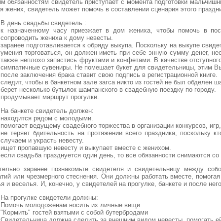
им обязанностям свидетель приступает с момента подготовки мальчишн
бя жених, свидетель может помочь в составлении сценария этого праздн
В день свадьбы свидетель :
к назначенному часу приезжает в дом жениха, чтобы помочь в пос
сопроводить жениха к дому невесты.
заранее подготавливается к обряду выкупа. Поскольку на выкупе свиде
умения торговаться, он должен иметь при себе энную сумму денег, нес
также неплохо запастись фруктами и конфетами. В качестве отступног
симпатичные сувениры. Не помешает букет для свидетельницы, этим В
после заключения брака ставит свою подпись в регистрационной книге.
следит, чтобы в банкетном зале загса никто из гостей не был обделен 
берет несколько бутылок шампанского в свадебную поездку по городу.
продумывает маршрут прогулки.
На банкете свидетель должен:
находится рядом с молодыми.
помогает ведущему свадебного торжества в организации конкурсов, игр,
не теряет бдительность на протяжении всего праздника, поскольку к
случаем и украсть невесту.
ищет пропавшую невесту и выкупает вместе с женихом.
если свадьба празднуется один день, то все обязанности снимаются со
тельно заранее познакомьте свидетеля и свидетельницу между соб
атий или чрезмерного стеснения. Они должны работать вместе, помогая
я и веселья. И, конечно, у свидетелей на прогулке, банкете и после нег
На прогулке свидетели должны:
Помочь молодоженам носить их личные вещи
"Кормить" гостей взятыми с собой бутербродами
Свидетельница должна следить за внешним видом невесты, помогать ей