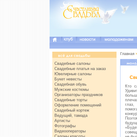
Главная
Свадебные салоны
Свадебные платья на заказ
Ювелирные салоны
Св
Букет невесты
Свадебная обувь
Кто с
Мужские костюмы
Удиви
Организаторы праздников
больш
Свадебные торты
плеча
глаз,
Оформление помещений
помог
Свадебный кортеж
конку
Ведущий, тамада
Поэто
Артисты
будущ
Фотографы
«Буде
Видеооператоры
совещ
Салоны красоты
не бы