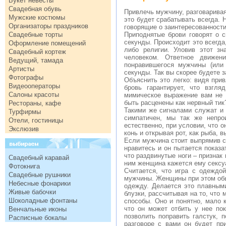
Букет невесты
Свадебная обувь
Привлечь мужчину, разговаривая
Мужские костюмы
это будет срабатывать всегда.
Организаторы праздников
говорящие о заинтересованности
Свадебные торты
Приподнятые брови говорят о 
секунды. Происходит это всегда
Оформление помещений
либо религии. Уловив этот зн
Свадебный кортеж
человеком. Ответное движен
Ведущий, тамада
понравившегося мужчины (или
Артисты
секунды. Так вы скорее будете 
Фотографы
Объяснить это легко: видя при
Видеооператоры
бровь гарантирует, что взгля
Салоны красоты
мимическое выражение вам не 
быть расценены как нервный тик
Рестораны, кафе
Такими же сигналами служат и 
Турфирмы
симпатичен, мы так же непро
Отели, гостиницы
естественно, при условии, что о
Экслюзив
конь и открывая рот, как рыба, 
Если мужчина стоит выпрямив сп
нравитесь и он пытается показа
что раздвинутые ноги – признак
Свадебный каравай
ним женщина кажется ему сексу
Фотокнига
Считается, что игра с одеждо
Свадебные рушники
мужчины. Женщины при этом обы
Небесные фонарики
одежду. Делается это плавным
Живые бабочки
блузки, рассчитывая на то, что
Шоколадные фонтаны
способы. Оно и понятно, мало
что он может отбить у нее по
Венчальные иконы
позволить поправить галстук, 
Расписные бокалы
разговоре с вами он будет пр