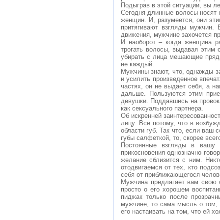
Подыграв в этой ситуации, вы л
Сегодня длинные волосы носят
женщин. И, разумеется, они эти
притягивают взгляды мужчин. 
движения, мужчине захочется пр
И наоборот – когда женщина р
трогать волосы, выдавая этим 
убирать с лица мешающие пряди.
не каждый.
Мужчины знают, что, однажды за
и усилить произведенное впеча
частях, он не выдает себя, а н
дальше. Пользуются этим прие
девушки. Поддавшись на провока
как сексуального партнера.
Об искренней заинтересованност
лицу. Все потому, что в возбуж
области губ. Так что, если ваш 
губы салфеткой, то, скорее все
Постоянные взгляды в вашу с
прикосновения однозначно говор
желание сблизится с ним. Никт
отодвигаемся от тех, кто подсо
себя от приближающегося челов
Мужчина предлагает вам свою о
просто о его хорошем воспитан
пиджак только после прозрачн
мужчине, то сама мысль о том, 
его настаивать на том, что ей х