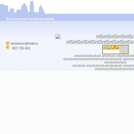
lemoncev@mail.ru
697-726-601
пїЅпїЅпїЅпїЅпїЅпїЅ пїЅпїЅпїЅ пїЅпїЅпїЅпї
пїЅпїЅпїЅпїЅпїЅпїЅпїЅпїЅпїЅпїЅпїЅпїЅпїЅ пїЅпїЅп
пїЅпїЅпїЅпїЅпїЅ
пїЅпїЅпїЅ пїЅпїЅпїЅпїЅпїЅпїЅпїЅпїЅ пїЅпїЅп
пїЅпїЅпїЅпїЅпїЅпїЅпїЅпїЅпї