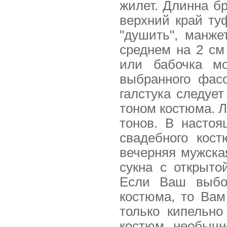
жилет. Длинна б
верхний край ту
"душить", манж
среднем на 2 см
или бабочка м
выбранного фас
галстука следует
тоном костюма. Л
тонов. В насто
свадебного кос
вечерняя мужска
сукна с открыт
Если Ваш выбор
костюма, то Вам
только кипельн
костюм необычн