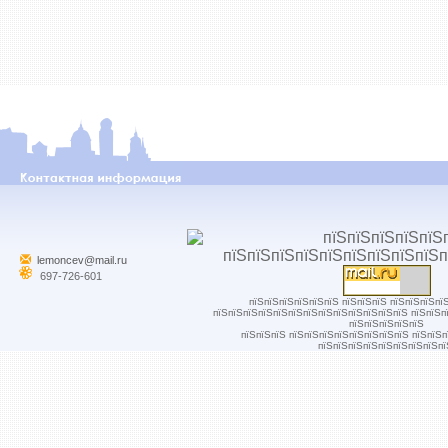
lemoncev@mail.ru
697-726-601
пїЅпїЅпїЅпїЅпїЅпїЅ пїЅпїЅпїЅ пїЅпїЅпїЅпї
пїЅпїЅпїЅпїЅпїЅпїЅпїЅпїЅпїЅпїЅпїЅпїЅпїЅ пїЅпїЅп
пїЅпїЅпїЅпїЅпїЅ
пїЅпїЅпїЅ пїЅпїЅпїЅпїЅпїЅпїЅпїЅпїЅ пїЅпїЅ
пїЅпїЅпїЅпїЅпїЅпїЅпїЅпїЅпї