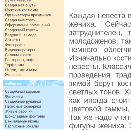
Букет невесты
Свадебная обувь
Мужские костюмы
Каждая невеста в
Организаторы праздников
Свадебные торты
жениха. Сейч
Оформление помещений
Свадебный кортеж
затруднителен,
Ведущий, тамада
молодоженов, так
Артисты
Фотографы
немного облег
Видеооператоры
Салоны красоты
Изначально кост
Рестораны, кафе
невесты. Класси
Турфирмы
Отели, гостиницы
проведения тра
Экслюзив
зимой берут кос
светлых тонов. Х
Свадебный каравай
Фотокнига
как иногда стои
Свадебные рушники
Небесные фонарики
цветовой гаммы,
Живые бабочки
Так же надо учи
Шоколадные фонтаны
Венчальные иконы
фигуры жениха.
Расписные бокалы