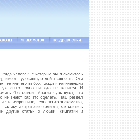
 когда человек, с которым вы знакомитесь
яд, имеет чудовищную действенность. Эти
яют ее или его выбор. Каждый начинающий
 уж он-то точно никогда не женится. И
ожить без семьи. Многие чувствуют, что
но не знают как это сделать. Наш раздел
ли эта избранница, технологию знакомства,
, тактику и стратегию флирта, как сойтись
ие другие статьи о любви, симпатии и