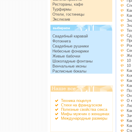
Пр
Рестораны, кафе
Сп
Турфирмы
Ка
Отели, гостиницы
Ка
Экслюзив
Зн
Зн
Те
Сд
Свадебный каравай
Пр
Фотокнига
Ро
Свадебные рушники
Се
Небесные фонарики
Же
Живые бабочки
10
Шоколадные фонтаны
10
Венчальные иконы
Ка
Расписные бокалы
Ко
Ка
Ка
По
Он
Техника поцелуя
О 
Стихи на французском
Лю
Полезные свойства секса
Ка
Мифы мужчин о женщинах
За
Международные размеры
Ка
Ка
Ст