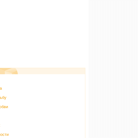
а
дьбу
юбви
к
ности