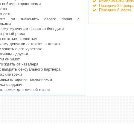
Комплименты муж
к сойтись характерами
Праздник 23 февр
сты
Праздник 8 марта
вность
оит ли знакомить своего парня с
жками
чему мужчинам нравятся блондики
рортный роман
к остаться холостым
чему девушки остаются в девках
к узнать о его чувствах
жчины - друзья
ли он жмот
го ждать от кавалера
к выбрать сексуального партнера
жские грехи
хника владения поклонником
ика свидания
ть помех для личной жизни