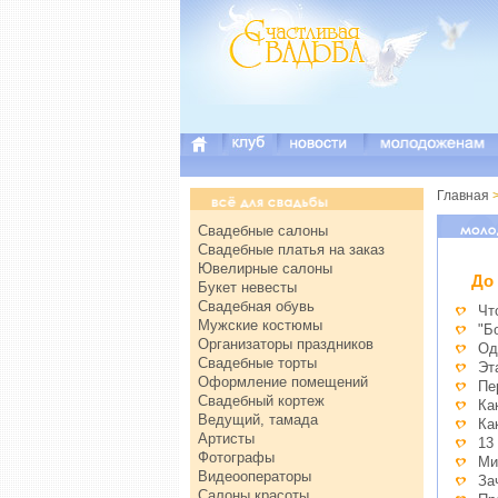
Главная
Свадебные салоны
Свадебные платья на заказ
Ювелирные салоны
До
Букет невесты
Свадебная обувь
Чт
Мужские костюмы
"Б
Организаторы праздников
Од
Свадебные торты
Эт
Оформление помещений
Пе
Свадебный кортеж
Ка
Ведущий, тамада
Ка
Артисты
13
Фотографы
Ми
Видеооператоры
За
Салоны красоты