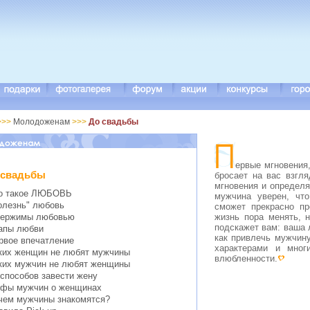
>>>
Молодоженам
>>>
До свадьбы
ервые мгновения,
 свадьбы
бросает на вас взгл
мгновения и определ
о такое ЛЮБОВЬ
мужчина уверен, что
олезнь" любовь
сможет прекрасно пр
жизнь пора менять, 
ержимы любовью
подскажет вам: ваша 
апы любви
как привлечь мужчину
рвое впечатление
характерами и мног
ких женщин не любят мужчины
влюбленности.
ких мужчин не любят женщины
 способов завести жену
фы мужчин о женщинах
чем мужчины знакомятся?