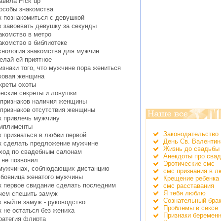
авила Pick up
особы знакомства
к познакомиться с девушкой
к завоевать девушку за секунды
акомство в метро
акомство в библиотеке
хнология знакомства для мужчин
елай ей приятное
изнаки того, что мужчине пора жениться
ковая женщина
креты охоты
нские секреты и ловушки
 признаков наличия женщины
 признаков отсутствия женщины
к привлечь мужчину
мплименты
Законодательство
к признаться в любви первой
День Св. Валентин
к сделать предложение мужчине
Жизнь до свадьбы
ход по свадебным салонам
Анекдоты про сва
 не позвонил
Эротические смс
мужчинах, соблюдающих дистанцию
смс признания в л
бовница женатого мужчины
Крещение ребенка
к первое свидание сделать последним
смс расставания
Я тебя люблю
чем спешить замуж
Сознательный бра
к выйти замуж - руководство
Проблемы в сексе
к не остаться без жениха
Признаки беремен
ратегия флирта