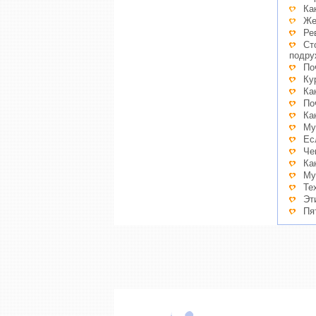
Ка
Же
Ре
Ст
подру
По
Ку
Ка
По
Ка
Му
Ес
Че
Ка
Му
Те
Эт
Пя