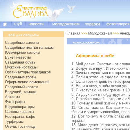
Главная
>>>
Молодоженам
>>>
Анекд
Свадебные салоны
Свадебные платья на заказ
Ювелирные салоны
Афоризмы о себе
Букет невесты
Свадебная обувь
1. Мой девиз: Счастье - от слова
Мужские костюмы
2. Вокруг все врут. И это нормал
Организаторы праздников
3. Зачем колупаться в старых о
Свадебные торты
4. Если я этого не сделаю, все 
5. Если третий день нет настрое
Оформление помещений
6. Если я хочу, чтобы дочка усл
Свадебный кортеж
7. Я наступаю на эти грабли в 1
Ведущий, тамада
8. Из двух зол я пойду другим п
Артисты
9. Я люблю людей, которые любят
Фотографы
10.Почему в моей жизни у меня 
Видеооператоры
11. Смысл жизни: Как все жив
Салоны красоты
г*вном и умереть спокойно, прев
12. Вот почему я опять опаздыв
Рестораны, кафе
тормоз!
Турфирмы
13. Мало денег не потому, что м
Отели, гостиницы
14. 8 марта 2001 года я закрыл