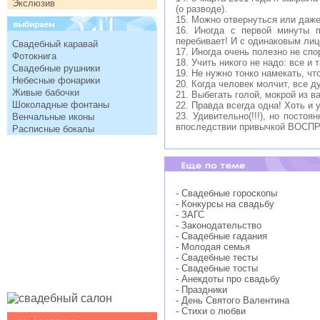
Экслюзив
(о разводе).
15. Можно отвернуться или даже 
16. Иногда с первой минуты п
перебивает! И с одинаковым лиц
Свадебный каравай
17. Иногда очень полезно не спо
Фотокнига
18. Учить никого не надо: все и
Свадебные рушники
19. Не нужно тонко намекать, чт
Небесные фонарики
20. Когда человек молчит, все д
Живые бабочки
21. Выбегать голой, мокрой из 
Шоколадные фонтаны
22. Правда всегда одна! Хоть и 
23. Удивительно(!!!), но посто
Венчальные иконы
впоследствии привычкой ВОС
Расписные бокалы
- Свадебные гороскопы
- Конкурсы на свадьбу
- ЗАГС
- Законодательство
- Свадебные гадания
- Молодая семья
- Свадебные тесты
- Свадебные тосты
- Анекдоты про свадьбу
- Праздники
- День Святого Валентина
- Стихи о любви