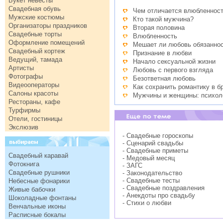
Букет невесты
Свадебная обувь
Чем отличается влюбленност
Мужские костюмы
Кто такой мужчина?
Организаторы праздников
Вторая половина
Свадебные торты
Влюбленность
Оформление помещений
Мешает ли любовь обязанно
Свадебный кортеж
Признание в любви
Ведущий, тамада
Начало сексуальной жизни
Артисты
Любовь с первого взгляда
Фотографы
Безответная любовь
Видеооператоры
Как сохранить романтику в б
Салоны красоты
Мужчины и женщины: психол
Рестораны, кафе
Турфирмы
Отели, гостиницы
Экслюзив
- Свадебные гороскопы
- Сценарий свадьбы
- Свадебные приметы
Свадебный каравай
- Медовый месяц
Фотокнига
- ЗАГС
Свадебные рушники
- Законодательство
- Свадебные тесты
Небесные фонарики
- Свадебные поздравления
Живые бабочки
- Анекдоты про свадьбу
Шоколадные фонтаны
- Стихи о любви
Венчальные иконы
Расписные бокалы