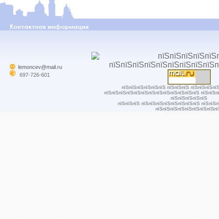
lemoncev@mail.ru
697-726-601
пїЅпїЅпїЅпїЅпїЅпїЅ пїЅпїЅпїЅ пїЅпїЅпїЅпї
пїЅпїЅпїЅпїЅпїЅпїЅпїЅпїЅпїЅпїЅпїЅпїЅпїЅ пїЅпїЅп
пїЅпїЅпїЅпїЅпїЅ
пїЅпїЅпїЅ пїЅпїЅпїЅпїЅпїЅпїЅпїЅпїЅ пїЅпїЅ
пїЅпїЅпїЅпїЅпїЅпїЅпїЅпїЅпї