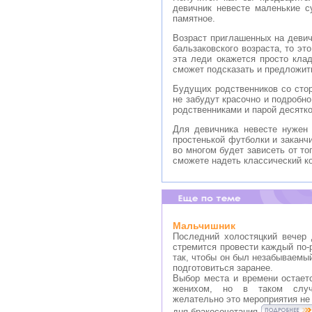
девичник невесте маленькие с
памятное.
Возраст приглашенных на девич
бальзаковского возраста, то это
эта леди окажется просто кла
сможет подсказать и предложить
Будущих родственников со сто
не забудут красочно и подроб
родственниками и парой десятк
Для девичника невесте нужен
простенькой футболки и заканч
во многом будет зависеть от то
сможете надеть классический к
Мальчишник
Последний холостяцкий вечер 
стремится провести каждый по-р
так, чтобы он был незабываемый
подготовиться заранее.
Выбор места и времени остаетс
женихом, но в таком случ
желательно это мероприятия не 
дня бракосочетания.