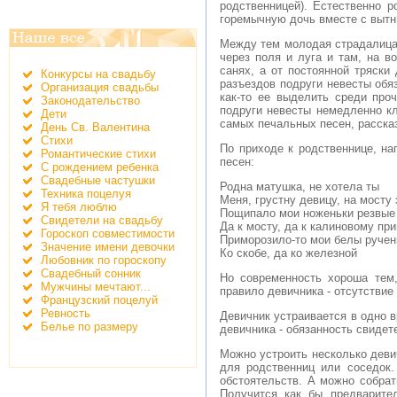
родственницей). Естественно 
горемычную дочь вместе с вытн
Между тем молодая страдалица-
через поля и луга и там, на в
санях, а от постоянной тряски
Конкурсы на свадьбу
разъездов подруги невесты обя
Организация свадьбы
как-то ее выделить среди про
Законодательство
подруги невесты немедленно кл
Дети
самых печальных песен, расска
День Св. Валентина
Стихи
По приходе к родственнице, на
Романтические стихи
песен:
С рождением ребенка
Свадебные частушки
Родна матушка, не хотела ты
Техника поцелуя
Меня, грустну девицу, на мосту
Я тебя люблю
Пощипало мои ноженьки резвые
Свидетели на свадьбу
Да к мосту, да к калиновому пр
Гороскоп совместимости
Приморозило-то мои белы ручен
Значение имени девочки
Ко скобе, да ко железной
Любовник по гороскопу
Свадебный сонник
Но современность хороша тем,
Мужчины мечтают...
правило девичника - отсутствие
Французский поцелуй
Ревность
Девичник устраивается в одно в
Белье по размеру
девичника - обязанность свидет
Можно устроить несколько девич
для родственниц или соседок.
обстоятельств. А можно собрат
Получится как бы предварите