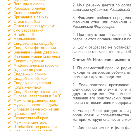
Легенды о любви
2. Имя ребенку дается по согл
Рассказы о любви
законами субъектов Российской
Сказки о любви
Признания в стихах
3. Фамилия ребенка определя
Стихи о любви
фамилия отца или фамилия ма
Стихи на французском
Российской Федерации.
смс расставания
Я тебя люблю
4. При отсутствии соглашения 
Мальчишник
разрешаются органом опеки и п
Свидетели на свадьбу
5. Если отцовство не установл
Свадебная фотография
записанного в качестве отца ре
Значение имени девочки
Значение имени мальчика
Статья 59. Изменение имени 
Секреты сумочки
Мифологический гороскоп
1. По совместной просьбе роди
Гадание по руке
исходя из интересов ребенка в
Свадебный сонник
фамилию другого родителя.
Свадебные обычаи
Свадебные суеверия
2. Если родители проживают 
Когда жениться
фамилию, орган опеки и попечи
Свадебное путешествие
другого родителя. Учет мнен
Образец заявления в ЗАГС
лишении его родительских прав
Можно ли развенчаться
причин от воспитания и содержа
Мужчина после свадьбы
5 правил семейной жизни
3. Если ребенок рожден от лиц
Гражданский брак
орган опеки и попечительств
Сознательный брак
матери, которую она носит в мо
Мужчины мечтают...
Чтобы брак не распался
4. Изменение имени и (или) фа