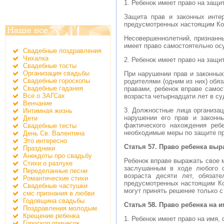
1. Ребенок имеет право на защи
Защита прав и законных инте
предусмотренных настоящим Код
Несовершеннолетний, признанн
имеет право самостоятельно осу
Свадебные поздравления
Чихалка
2. Ребенок имеет право на защи
Свадебные тосты
Организация свадьбы
При нарушении прав и законны
Свадебные гороскопы
родителями (одним из них) обя
Свадебные гадания
правами, ребенок вправе самос
Все о ЗАГСах
возраста четырнадцати лет в су
Венчание
3. Должностные лица организац
Интимная жизнь
нарушении его прав и законн
Дети
фактического нахождения реб
Свадебные тесты
необходимые меры по защите пр
День Св. Валентина
Это интересно
Статья 57. Право ребенка выр
Праздники
Анекдоты про свадьбу
Ребенок вправе выражать свое м
Стихи о разлуке
заслушанным в ходе любого су
Переделанные песни
возраста десяти лет, обязат
Романтические стихи
предусмотренных настоящим Коде
Свадебные частушки
могут принять решение только с
смс признания в любви
Годовщина свадьбы
Статья 58. Право ребенка на 
Поздравления молодым
Крещение ребенка
1. Ребенок имеет право на имя,
Гороскоп причесок