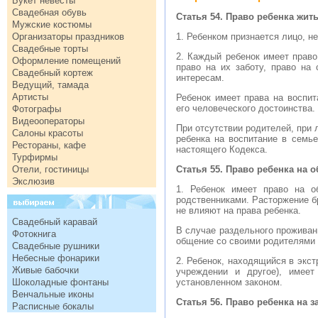
Букет невесты
Свадебная обувь
Статья 54. Право ребенка жит
Мужские костюмы
Организаторы праздников
1. Ребенком признается лицо, н
Свадебные торты
2. Каждый ребенок имеет право
Оформление помещений
право на их заботу, право на
Свадебный кортеж
интересам.
Ведущий, тамада
Артисты
Ребенок имеет права на воспит
его человеческого достоинства.
Фотографы
Видеооператоры
При отсутствии родителей, при 
Салоны красоты
ребенка на воспитание в семье
Рестораны, кафе
настоящего Кодекса.
Турфирмы
Отели, гостиницы
Статья 55. Право ребенка на
Экслюзив
1. Ребенок имеет право на о
родственниками. Расторжение б
не влияют на права ребенка.
Свадебный каравай
В случае раздельного проживан
Фотокнига
общение со своими родителями 
Свадебные рушники
Небесные фонарики
2. Ребенок, находящийся в экст
Живые бабочки
учреждении и другое), имее
Шоколадные фонтаны
установленном законом.
Венчальные иконы
Статья 56. Право ребенка на з
Расписные бокалы