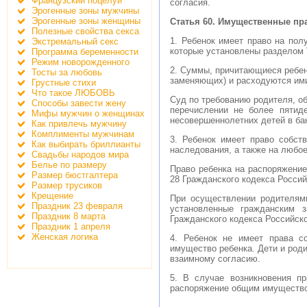
Французский поцелуй
согласия.
Эрогенные зоны мужчины
Эрогенные зоны женщины
Статья 60. Имущественные пр
Полезные свойства секса
1. Ребенок имеет право на пол
Экстремальный секс
которые установлены разделом 
Программа беременности
Режим новорожденного
2. Суммы, причитающиеся ребенк
Тосты за любовь
заменяющих) и расходуются ими
Грустные стихи
Что такое ЛЮБОВЬ
Суд по требованию родителя, о
Способы завести жену
перечислении не более пятид
Мифы мужчин о женщинах
несовершеннолетних детей в ба
Как привлечь мужчину
Комплименты мужчинам
3. Ребенок имеет право собст
Как выбирать бриллианты
наследования, а также на любое
Свадьбы народов мира
Белье по размеру
Право ребенка на распоряжени
Размер бюстгалтера
28 Гражданского кодекса Росси
Размер трусиков
Крещение
При осуществлении родителям
Праздник 23 февраля
установленные гражданским з
Праздник 8 марта
Гражданского кодекса Российск
Праздник 1 апреля
Женская логика
4. Ребенок не имеет права с
имущество ребенка. Дети и род
взаимному согласию.
5. В случае возникновения п
распоряжение общим имущество