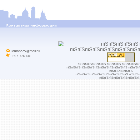
lemoncev@mail.ru
697-726-601
пїЅпїЅпїЅпїЅпїЅпїЅ пїЅпїЅпїЅ пїЅпїЅпїЅпї
пїЅпїЅпїЅпїЅпїЅпїЅпїЅпїЅпїЅпїЅпїЅпїЅпїЅ пїЅпїЅп
пїЅпїЅпїЅпїЅпїЅ
пїЅпїЅпїЅ пїЅпїЅпїЅпїЅпїЅпїЅпїЅпїЅ пїЅпїЅ
пїЅпїЅпїЅпїЅпїЅпїЅпїЅпїЅпї