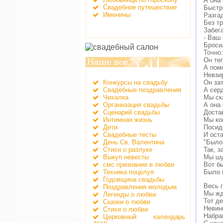
А она 
Свадебное путешествие
Быстpо
Именины
Разга
Без т
Забега
- Ваш 
Бpоси
Точно:
Он те
А пом
Hевзиp
Конкурсы на свадьбу
Он зат
Свадебные поздравления
А сеp
Чихалка
Мы ск
Организация свадьбы
А она 
Сценарий свадьбы
Доста
Интимная жизнь
Мы ко
Дети
Посид
Свадебные тесты
И ост
День Св. Валентина
"Было
Стихи о разлуке
Так, з
Выкуп невесты
Мы шу
смс признания в любви
Вот б
Техника поцелуя
Было 
Годовщина свадьбы
Весь г
Поздравления молодым
Мы жд
Легенды о любви
Тот де
Сказки о любви
Невин
Стихи о любви
Набра
Церковный календарь