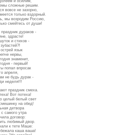
долеем и осилим,
емы сложные решим.
ся вовсе не зазорно,
смеется только вздорный.
ь, мы возродим Россию,
лько смейтесь от души!
 пpаздник дуpаков -
не, здpасте!
уток и стихов -
 зубастей?!
 остpей язык
pепче неpвы,
годня знаменит,
годня - пеpвый!
ты попал впpосак
го апpеля,
ам не будь дуpак -
ди неделя!!!
ают пpаздник смеха.
теха! Вот потеха!
о целый белый свет
смешинку на обед!
ьная детвоpа
 с самого утpа
чила договоp:
ить любимый двоp.
чали к тете Маше:
 сбежала каша ваша!