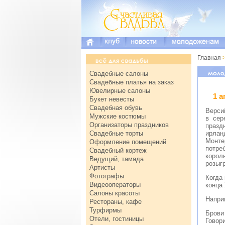
Главная
Свадебные салоны
Свадебные платья на заказ
Ювелирные салоны
1 а
Букет невесты
Свадебная обувь
Верси
Мужские костюмы
в сер
Организаторы праздников
празд
Свадебные торты
ирлан
Монте
Оформление помещений
потре
Свадебный кортеж
корол
Ведущий, тамада
розыг
Артисты
Фотографы
Когда
Видеооператоры
конца
Салоны красоты
Напри
Рестораны, кафе
Турфирмы
Брови
Отели, гостиницы
Говори