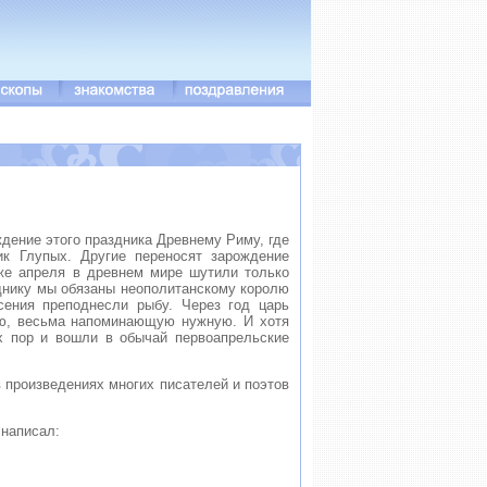
дение этого праздника Древнему Риму, где
ик Глупых. Другие переносят зарождение
 же апреля в древнем мире шутили только
азднику мы обязаны неополитанскому королю
сения преподнесли рыбу. Через год царь
гую, весьма напоминающую нужную. И хотя
ех пор и вошли в обычай первоапрельские
в произведениях многих писателей и поэтов
 написал: