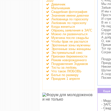
С кощ
2010
Мы ло
Девичник
Забыв
Мальчишник
И мы 
Свадебная фотография
Прост
Значение имени девочки
И стр
Любовница по гороскопу
В их 
Любовник по гороскопу
Но пе
Когда жениться
Серде
Образец заявления в ЗАГС
И стр
Можно ли развенчаться
А доб
Мужчина после свадьбы
О, как
Чтобы брак не распался
Прише
Эрогенные зоны мужчины
Тот п
Эрогенные зоны женщины
Согра
Экстремальный секс
Признаки беременности
Поздр
Режим новорожденного
Празд
Поздравления Зодиаков
Ником
Тосты за любовь
Шутки
Что такое ЛЮБОВЬ
А скор
Белье по размеру
Посме
Праздник 1 апреля
- Мед
- ЗАГ
- Сва