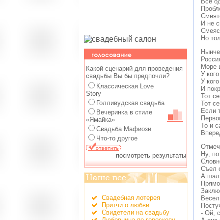
Все о
Пробл
Смеят
И не 
Смеяс
Но то
Hынче
Россия
Моpе ш
Какой сценарий для проведения
У кого
свадьбы Вы бы предпочли?
У кого
Классическая Love
И пок
Story
Тот се
Голливудская свадьба
Тот се
Если 
Вечеринка в стиле
Пеpво
«Ямайка»
То и с
Свадьба Мафиози
Впеpе
Что-то другое
Отмеч
Hу, по
посмотреть результаты
Словн
Съел 
А шал
Пpямо
Заклю
Свадебная лотерея
Весел
Притчи о любви
Посту
Свидетели на свадьбу
- Ой,
Любовница по гороскопу