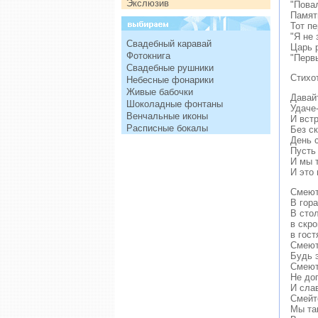
Экслюзив
"Пова
Памят
Тот пе
"Я не 
Свадебный каравай
Царь 
Фотокнига
"Первы
Свадебные рушники
Стихо
Небесные фонарики
Живые бабочки
Давай
Шоколадные фонтаны
Удаче
Венчальные иконы
И вст
Расписные бокалы
Без ск
День 
Пусть 
И мы 
И это 
Смеют
В гора
В сто
в скр
в гост
Смеют
Будь э
Смеют
Не до
И сла
Смейт
Мы та