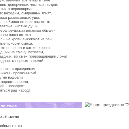
унственным трепетом в теле
вим доверчивых честных людей,
ших о первоапреле.
их находим, смиренных ягнят,
ецки развесивших уши.
елы обмана со свистом летят
светлые, чистые души.
рвоапрельский веселый обман -
чная наша потеха.
елы не кровь высекают из ран,
рые искорки смеха.
 же он весел и как же хорош,
дший на смену метелям,
раздник, во смех превращающий ложь!
ждане, с первым апреля!
авляю с праздником,
ником - проказником!
у не надоели
 первого апреля,
ей - наоборот:
яться рад народ!
овый месяц
С
дебные тосты