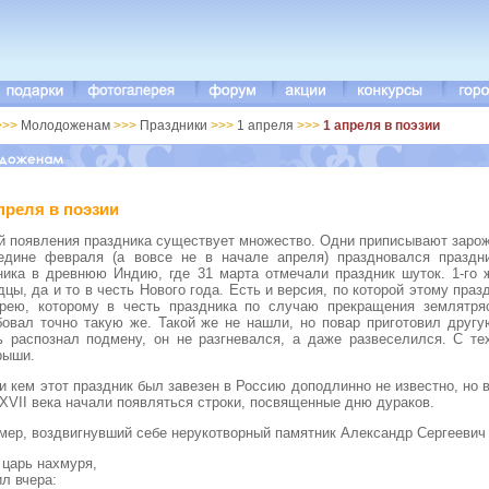
>>>
Молодоженам
>>>
Праздники
>>>
1 апреля
>>>
1 апреля в поэзии
преля в поэзии
й появления праздника существует множество. Одни приписывают зарож
едине февраля (а вовсе не в начале апреля) праздновался праздн
ника в древнюю Индию, где 31 марта отмечали праздник шуток. 1-го
дцы, да и то в честь Нового года. Есть и версия, по которой этому пр
рею, которому в честь праздника по случаю прекращения землятря
бовал точно такую же. Такой же не нашли, но повар приготовил дру
ь распознал подмену, он не разгневался, а даже развеселился. С т
рыши.
 и кем этот праздник был завезен в Россию доподлинно не известно, но 
 XVII века начали появляться строки, посвященные дню дураков.
мер, воздвигнувший себе нерукотворный памятник Александр Сергеевич
 царь нахмуря,
л вчера: