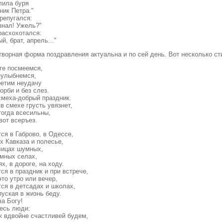
лила буря
ник Петра."
репугался:
знал! Ужель?"
расхохотался:
й, брат, апрель..."
творная форма поздравления актуальна и по сей день. Вот несколько сти
те посмеемся,
-улыбнемся,
ретим неудачу
орби и без слез.
смеха-добрый праздник.
в смехе грусть увязнет,
тогда всесильны,
вот всеръез.
ся в Габрово, в Одессе,
х Кавказа и полесье,
лицах шумных,
омных селах,
ях, в дороге, на ходу.
ся в праздник и при встрече,
то утро или вечер,
ся в детсадах и школах,
пуская в жизнь беду.
ва Богу!
есь люди:
к вдвойне счастливей будем,